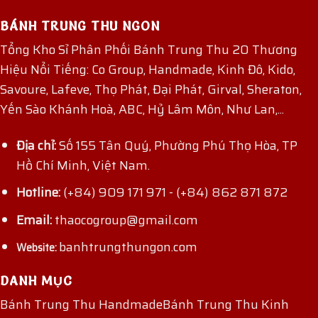
BÁNH TRUNG THU NGON
Tổng Kho Sỉ Phân Phối Bánh Trung Thu 20 Thương
Hiệu Nổi Tiếng: Co Group, Handmade, Kinh Đô, Kido,
Savoure, Lafeve, Thọ Phát, Đại Phát, Girval, Sheraton,
Yến Sào Khánh Hoà, ABC, Hỷ Lâm Môn, Như Lan,...
Địa chỉ:
Số 155 Tân Quý, Phường Phú Thọ Hòa, TP
Hồ Chí Minh, Việt Nam.
Hotline:
(+84) 909 171 971
-
(+84) 862 871 872
Email:
thaocogroup@gmail.com
banhtrungthungon.com
Website:
DANH MỤC
Bánh Trung Thu Handmade
Bánh Trung Thu Kinh