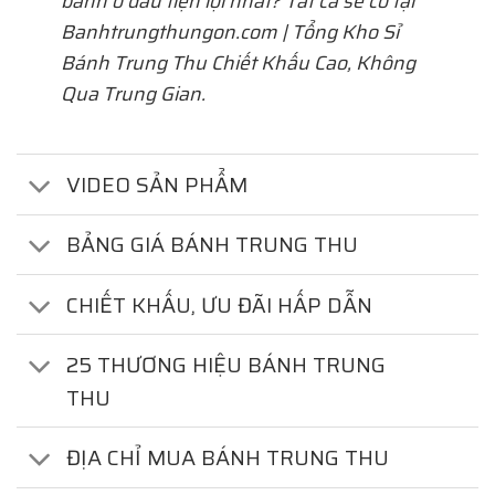
bánh ở đâu tiện lợi nhất? Tất cả sẽ có tại
Banhtrungthungon.com | Tổng Kho Sỉ
Bánh Trung Thu Chiết Khấu Cao, Không
Qua Trung Gian.
VIDEO SẢN PHẨM
BẢNG GIÁ BÁNH TRUNG THU
CHIẾT KHẤU, ƯU ĐÃI HẤP DẪN
25 THƯƠNG HIỆU BÁNH TRUNG
THU
ĐỊA CHỈ MUA BÁNH TRUNG THU