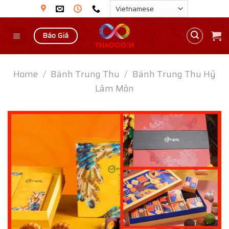
Skip
to
content
Báo Giá
Home
/
Bánh Trung Thu
/
Bánh Trung Thu Hỷ
Lâm Môn