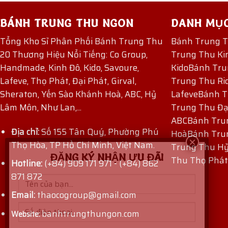
BÁNH TRUNG THU NGON
DANH MỤ
Tổng Kho Sỉ Phân Phối Bánh Trung Thu
Bánh Trung 
20 Thương Hiệu Nổi Tiếng: Co Group,
Trung Thu Ki
Handmade, Kinh Đô, Kido, Savoure,
Kido
Bánh Tru
Lafeve, Thọ Phát, Đại Phát, Girval,
Trung Thu Ri
Sheraton, Yến Sào Khánh Hoà, ABC, Hỷ
Lafeve
Bánh T
Lâm Môn, Như Lan,...
Trung Thu Đạ
ABC
Bánh Tru
Địa chỉ:
Số 155 Tân Quý, Phường Phú
Hoà
Bánh Tru
Thọ Hòa, TP Hồ Chí Minh, Việt Nam.
Trung Thu H
ĐĂNG KÝ NHẬN ƯU ĐÃI
Thu Thọ Phát
Hotline:
(+84) 909 171 971
-
(+84) 862
871 872
Email:
thaocogroup@gmail.com
banhtrungthungon.com
Website: