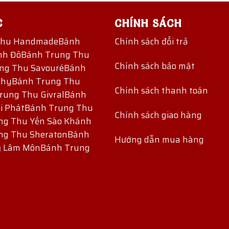
C
CHÍNH SÁCH
Thu Handmade
Bánh
Chính sách đổi trả
nh Đô
Bánh Trung Thu
Chính sách bảo mật
ng Thu Savouré
Bánh
chy
Bánh Trung Thu
Chính sách thanh toán
rung Thu Givral
Bánh
i Phát
Bánh Trung Thu
Chính sách giao hàng
ng Thu Yến Sào Khánh
ng Thu Sheraton
Bánh
Hướng dẫn mua hàng
ỷ Lâm Môn
Bánh Trung