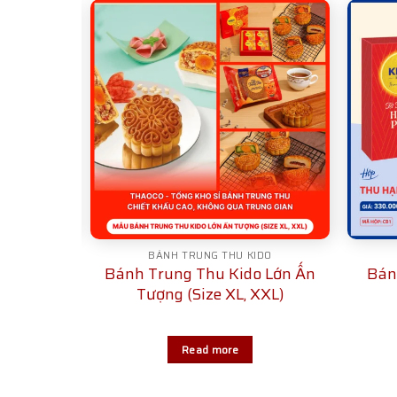
IDO
BÁNH TRUNG THU KIDO
o Bệnh
Bánh Trung Thu Kido Lớn Ấn
Bán
Tượng (Size XL, XXL)
Read more