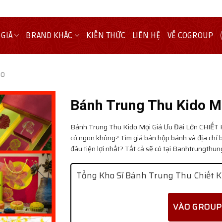
 GIÁ
BRAND KHÁC
KIẾN THỨC
LIÊN HỆ
VỀ COGROUP
do
Bánh Trung Thu Kido Mọ
Bánh Trung Thu Kido Mọi Giá Ưu Đãi Lớn
CHIẾT 
có ngon không? Tìm giá bán hộp bánh và địa chỉ 
đâu tiện lợi nhất? Tất cả sẽ có tại Banhtrungthu
Tổng Kho Sỉ Bánh Trung Thu Chiết K
VÀO GROUP