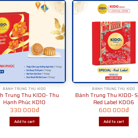
BÁNH TRUNG THU KIDO
BÁNH TRUNG THU KIDO
h Trung Thu KIDO- Thu
Bánh Trung Thu KIDO- S
Hạnh Phúc KD10
Red Label KD06
330.000
₫
600.000
₫
Add to cart
Add to cart