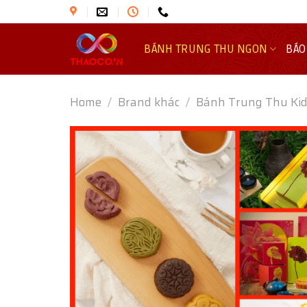
Skip
to
content
BÁNH TRUNG THU NGON
BÁO
Home
/
Brand khác
/
Bánh Trung Thu Ki