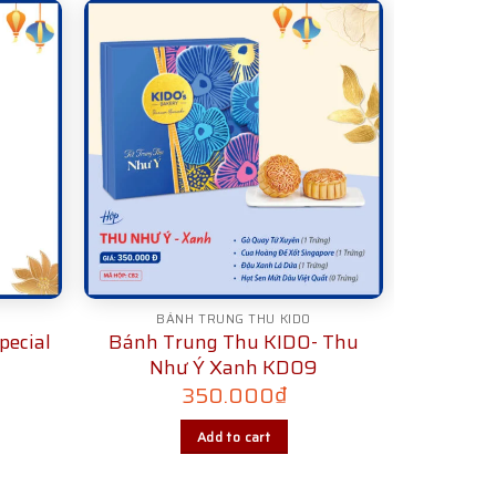
BÁNH TRUNG THU KIDO
pecial
Bánh Trung Thu KIDO- Thu
Như Ý Xanh KD09
350.000
₫
Add to cart