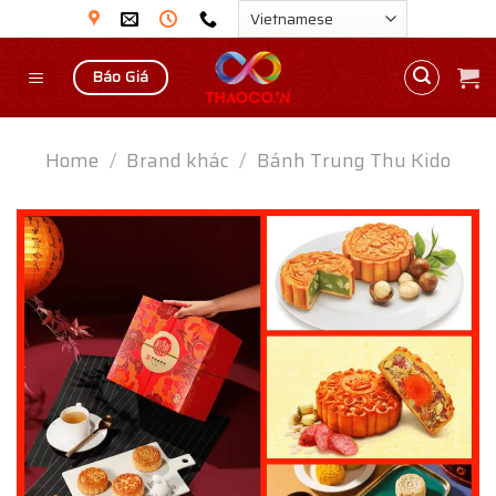
Skip
to
content
Báo Giá
Home
/
Brand khác
/
Bánh Trung Thu Kido