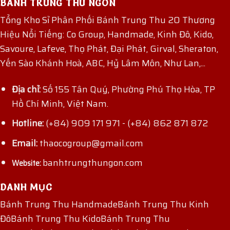
BÁNH TRUNG THU NGON
Tổng Kho Sỉ Phân Phối Bánh Trung Thu 20 Thương
Hiệu Nổi Tiếng: Co Group, Handmade, Kinh Đô, Kido,
Savoure, Lafeve, Thọ Phát, Đại Phát, Girval, Sheraton,
Yến Sào Khánh Hoà, ABC, Hỷ Lâm Môn, Như Lan,...
Địa chỉ:
Số 155 Tân Quý, Phường Phú Thọ Hòa, TP
Hồ Chí Minh, Việt Nam.
Hotline:
(+84) 909 171 971
-
(+84) 862 871 872
Email:
thaocogroup@gmail.com
banhtrungthungon.com
Website:
DANH MỤC
Bánh Trung Thu Handmade
Bánh Trung Thu Kinh
Đô
Bánh Trung Thu Kido
Bánh Trung Thu