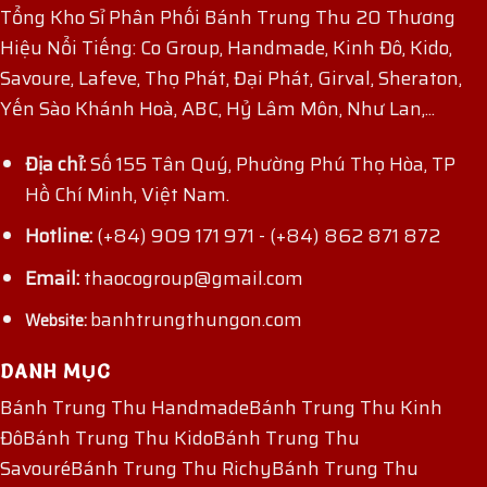
Tổng Kho Sỉ Phân Phối Bánh Trung Thu 20 Thương
Hiệu Nổi Tiếng: Co Group, Handmade, Kinh Đô, Kido,
Savoure, Lafeve, Thọ Phát, Đại Phát, Girval, Sheraton,
Yến Sào Khánh Hoà, ABC, Hỷ Lâm Môn, Như Lan,...
Địa chỉ:
Số 155 Tân Quý, Phường Phú Thọ Hòa, TP
Hồ Chí Minh, Việt Nam.
Hotline:
(+84) 909 171 971
-
(+84) 862 871 872
Email:
thaocogroup@gmail.com
banhtrungthungon.com
Website:
DANH MỤC
Bánh Trung Thu Handmade
Bánh Trung Thu Kinh
Đô
Bánh Trung Thu Kido
Bánh Trung Thu
Savouré
Bánh Trung Thu Richy
Bánh Trung Thu