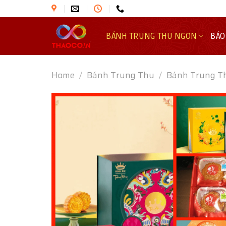
Skip
to
content
BÁNH TRUNG THU NGON
BÁO
Home
/
Bánh Trung Thu
/
Bánh Trung T