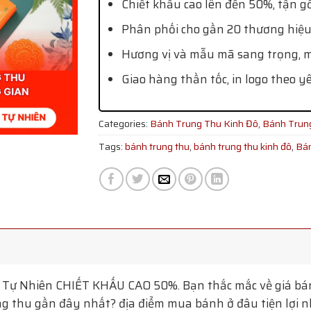
Chiết khấu cao lên đến 50%, tận g
Phân phối cho gần 20 thương hiệu
Hương vị và mẫu mã sang trọng, mớ
Giao hàng thần tốc, in logo theo y
Categories:
Bánh Trung Thu Kinh Đô
,
Bánh Trun
Tags:
bánh trung thu
,
bánh trung thu kinh đô
,
Bán
 Tự Nhiên
CHIẾT KHẤU CAO 50%. Bạn thắc mắc về giá bán
g thu gần đây nhất? địa điểm mua bánh ở đâu tiện lợi nhấ