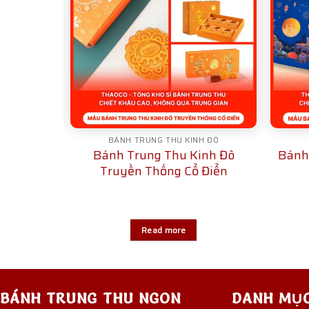
H ĐÔ
BÁNH TRUNG THU KINH ĐÔ
 Đô Hiện
Bánh Trung Thu Kinh Đô
Bánh
D04
Truyền Thống Cổ Điển
Read more
BÁNH TRUNG THU NGON
DANH MỤ