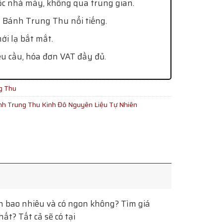
ốc nhà máy, không qua trung gian.
 Bánh Trung Thu nổi tiếng.
i lạ bắt mắt.
êu cầu, hóa đơn VAT đầy đủ.
g Thu
h Trung Thu Kinh Đô Nguyên Liệu Tự Nhiên
 bao nhiêu và có ngon không? Tìm giá
t? Tất cả sẽ có tại