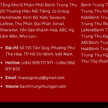
Tổng Kho Sỉ Phân Phối Bánh Trung Thu
Bánh Trung 
20 Thương Hiệu Nổi Tiếng: Co Group,
Trung Thu Ki
Handmade, Kinh Đô, Kido, Savoure,
Kido
Bánh Tru
Lafeve, Thọ Phát, Đại Phát, Girval,
Trung Thu Ri
Sheraton, Yến Sào Khánh Hoà, ABC, Hỷ
Lafeve
Bánh T
Lâm Môn, Như Lan,...
Trung Thu Đạ
ABC
Bánh Tru
Địa chỉ:
Số 155 Tân Quý, Phường Phú
Hoà
Bánh Tru
Thọ Hòa, TP Hồ Chí Minh, Việt Nam.
Trung Thu H
ĐĂNG KÝ NHẬN ƯU ĐÃI
Thu Thọ Phát
Hotline:
(+84) 909 171 971
-
(+84) 862
871 872
Email:
thaocogroup@gmail.com
banhtrungthungon.com
Website: