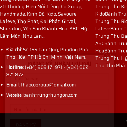
20 Thương Hiệu Nổi Tiếng: Co Group,
Trung Thu Ki
Handmade, Kinh Đô, Kido, Savoure,
Kido
Bánh Tru
Lafeve, Thọ Phát, Đại Phát, Girval,
Trung Thu Ri
Sheraton, Yến Sào Khánh Hoà, ABC, Hỷ
Lafeve
Bánh T
Lâm Môn, Như Lan,...
Trung Thu Đạ
ABC
Bánh Tru
Địa chỉ:
Số 155 Tân Quý, Phường Phú
Hoà
Bánh Tru
Thọ Hòa, TP Hồ Chí Minh, Việt Nam.
Trung Thu H
ĐĂNG KÝ NHẬN ƯU ĐÃI
Thu Thọ Phát
Hotline:
(+84) 909 171 971
-
(+84) 862
871 872
Email:
thaocogroup@gmail.com
banhtrungthungon.com
Website:
B