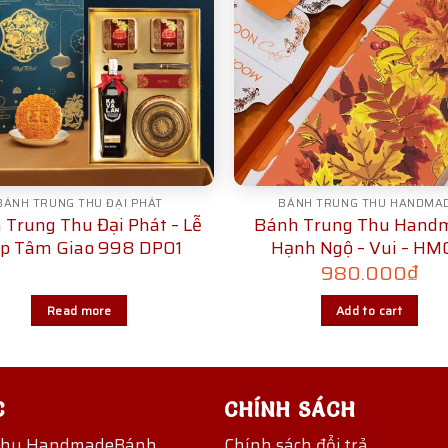
BÁNH TRUNG THU ĐẠI PHÁT
BÁNH TRUNG THU HANDMA
 Trung Thu Đại Phát – Lễ
Bánh Trung Thu Hand
p Tâm Giao 998 DP01
Hạnh Ngộ – Vui – H
980.000
₫
Read more
Add to cart
C
CHÍNH SÁCH
Thu Handmade
Bánh
Chính sách đổi trả