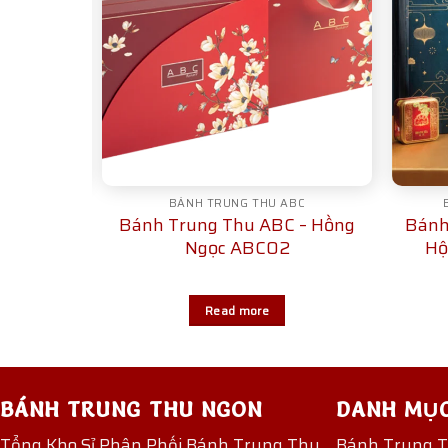
U
BÁNH TRUNG THU ABC
andmade
Bánh Trung Thu ABC – Hồng
Bánh
HM08
Ngọc ABC02
Hộ
Read more
BÁNH TRUNG THU NGON
DANH MỤ
Tổng Kho Sỉ Phân Phối Bánh Trung Thu
Bánh Trung 