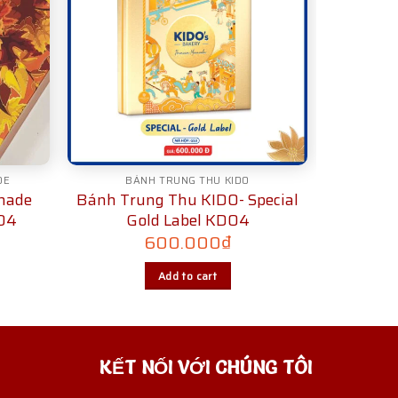
DE
BÁNH TRUNG THU KIDO
made
Bánh Trung Thu KIDO- Special
M04
Gold Label KD04
600.000
₫
Add to cart
KẾT NỐI VỚI CHÚNG TÔI