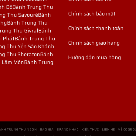
nh Đô
Bánh Trung Thu
Chính sách bảo mật
ng Thu Savouré
Bánh
chy
Bánh Trung Thu
Chính sách thanh toán
rung Thu Givral
Bánh
i Phát
Bánh Trung Thu
Chính sách giao hàng
ng Thu Yến Sào Khánh
ng Thu Sheraton
Bánh
Hướng dẫn mua hàng
ỷ Lâm Môn
Bánh Trung
ÁNH TRUNG THU NGON
BÁO GIÁ
BRAND KHÁC
KIẾN THỨC
LIÊN HỆ
VỀ COGRO