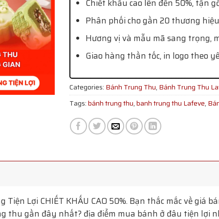
Chiết khấu cao lên đến 50%, tận g
Phân phối cho gần 20 thương hiệu
Hương vị và mẫu mã sang trọng, mớ
Giao hàng thần tốc, in logo theo y
Categories:
Bánh Trung Thu
,
Bánh Trung Thu La
Tags:
bánh trung thu
,
banh trung thu Lafeve
,
Bán
g Tiện Lợi
CHIẾT KHẤU CAO 50%. Bạn thắc mắc về giá bán
g thu gần đây nhất? địa điểm mua bánh ở đâu tiện lợi nhấ