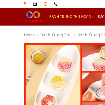
Skip
to
content
BÁNH TRUNG THU NGON
BÁO
Home
/
Bánh Trung Thu
/
Bánh Trung T