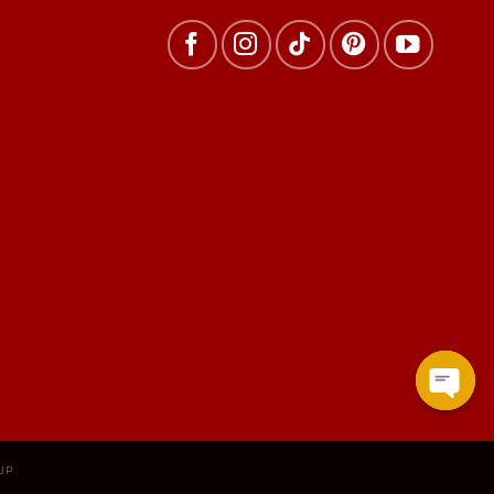
Open
chat
UP