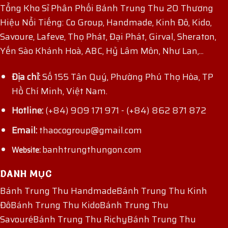
Tổng Kho Sỉ Phân Phối Bánh Trung Thu 20 Thương
Hiệu Nổi Tiếng: Co Group, Handmade, Kinh Đô, Kido,
Savoure, Lafeve, Thọ Phát, Đại Phát, Girval, Sheraton,
Yến Sào Khánh Hoà, ABC, Hỷ Lâm Môn, Như Lan,...
Địa chỉ:
Số 155 Tân Quý, Phường Phú Thọ Hòa, TP
Hồ Chí Minh, Việt Nam.
Hotline:
(+84) 909 171 971
-
(+84) 862 871 872
Email:
thaocogroup@gmail.com
banhtrungthungon.com
Website:
DANH MỤC
Bánh Trung Thu Handmade
Bánh Trung Thu Kinh
Đô
Bánh Trung Thu Kido
Bánh Trung Thu
Savouré
Bánh Trung Thu Richy
Bánh Trung Thu