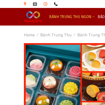
Skip
to
content
BÁNH TRUNG THU NGON
BÁO
Home
/
Bánh Trung Thu
/
Bánh Trung T