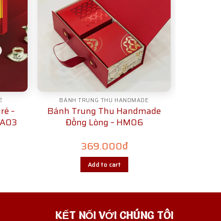
É
BÁNH TRUNG THU HANDMADE
ré –
Bánh Trung Thu Handmade
SA03
Đồng Lòng – HM06
369.000
₫
Add to cart
KẾT NỐI VỚI CHÚNG TÔI