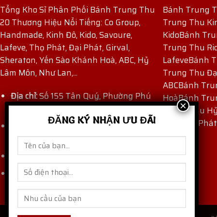
Tổng Kho Sỉ Phân Phối Bánh Trung Thu
Bánh Trung 
20 Thương Hiệu Nổi Tiếng: Co Group,
Trung Thu Ki
Handmade, Kinh Đô, Kido, Savoure,
Kido
Bánh Tru
Lafeve, Thọ Phát, Đại Phát, Girval,
Trung Thu Ri
Sheraton, Yến Sào Khánh Hoà, ABC, Hỷ
Lafeve
Bánh T
Lâm Môn, Như Lan,...
Trung Thu Đạ
ABC
Bánh Tru
Địa chỉ:
Số 155 Tân Quý, Phường Phú
Hoà
Bánh Tru
Thọ Hòa, TP Hồ Chí Minh, Việt Nam.
Trung Thu H
ĐĂNG KÝ NHẬN ƯU ĐÃI
Thu Thọ Phát
Hotline:
(+84) 909 171 971
-
(+84) 862
871 872
Email:
thaocogroup@gmail.com
banhtrungthungon.com
Website: