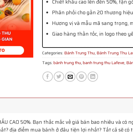
Chiết khấu cao lên đến 50%, tận g
Phân phối cho gần 20 thương hiệu
Hương vị và mẫu mã sang trọng, mớ
Giao hàng thần tốc, in logo theo y
Categories:
Bánh Trung Thu
,
Bánh Trung Thu La
Tags:
bánh trung thu
,
banh trung thu Lafeve
,
Bán
ẤU CAO 50%. Bạn thắc mắc về giá bán bao nhiêu và có n
t? địa điểm mua bánh ở đâu tiện lợi nhất? Tất cả sẽ có 