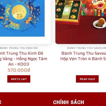
BÁNH TRUNG THU KINH ĐÔ
BÁNH TRUNG THU SAVOUR
nh Trung Thu Kinh Đô
Bánh Trung Thu Savou
g Vàng – Hồng Ngọc Tâm
Hộp Vẹn Tròn 4 Bánh 
An – KD03
570.000
₫
Add to cart
Read more
C
CHÍNH SÁCH