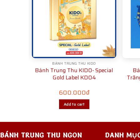
U
BÁNH TRUNG THU KIDO
andmade
Bánh Trung Thu KIDO- Special
Bá
HM09
Gold Label KD04
Trăn
600.000
₫
Add to cart
BÁNH TRUNG THU NGON
DANH MỤ