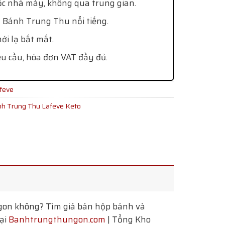
ốc nhà máy, không qua trung gian.
 Bánh Trung Thu nổi tiếng.
i lạ bắt mắt.
êu cầu, hóa đơn VAT đầy đủ.
feve
h Trung Thu Lafeve Keto
gon không? Tìm giá bán hộp bánh và
tại
Banhtrungthungon.com
| Tổng Kho