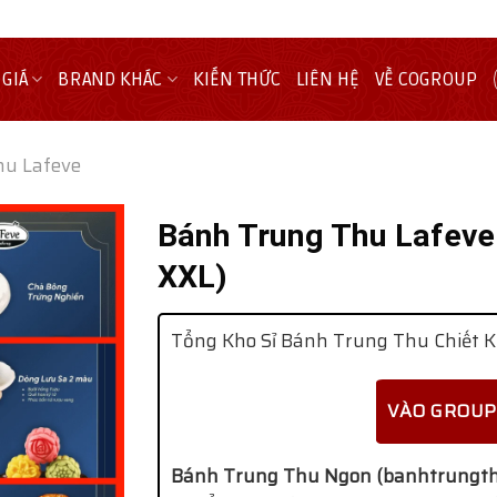
 GIÁ
BRAND KHÁC
KIẾN THỨC
LIÊN HỆ
VỀ COGROUP
hu Lafeve
Bánh Trung Thu Lafeve
XXL)
Tổng Kho Sỉ Bánh Trung Thu Chiết K
VÀO GROUP
Bánh Trung Thu Ngon (banhtrungth