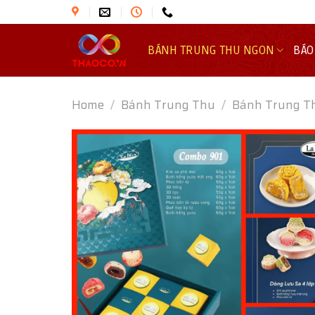
Skip
to
content
BÁNH TRUNG THU NGON
BÁO
Home
/
Bánh Trung Thu
/
Bánh Trung T