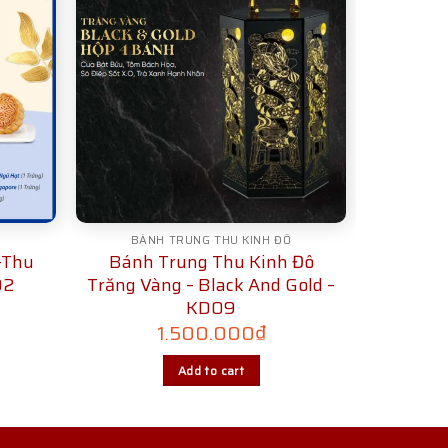
BÁNH TRUNG THU KINH ĐÔ
-Thu
Bánh Trung Thu Kinh Đô
02
Trăng Vàng – Black And Gold –
KD09
1.500.000
₫
Add to cart