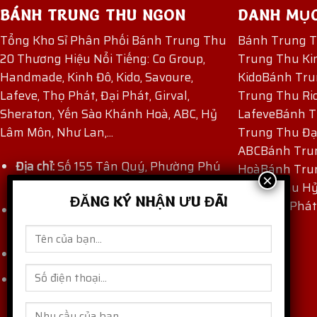
BÁNH TRUNG THU NGON
DANH MỤ
Tổng Kho Sỉ Phân Phối Bánh Trung Thu
Bánh Trung 
20 Thương Hiệu Nổi Tiếng: Co Group,
Trung Thu Ki
Handmade, Kinh Đô, Kido, Savoure,
Kido
Bánh Tru
Lafeve, Thọ Phát, Đại Phát, Girval,
Trung Thu Ri
Sheraton, Yến Sào Khánh Hoà, ABC, Hỷ
Lafeve
Bánh T
Lâm Môn, Như Lan,...
Trung Thu Đạ
ABC
Bánh Tru
Địa chỉ:
Số 155 Tân Quý, Phường Phú
Hoà
Bánh Tru
Thọ Hòa, TP Hồ Chí Minh, Việt Nam.
Trung Thu H
ĐĂNG KÝ NHẬN ƯU ĐÃI
Thu Thọ Phát
Hotline:
(+84) 909 171 971
-
(+84) 862
871 872
Email:
thaocogroup@gmail.com
banhtrungthungon.com
Website: