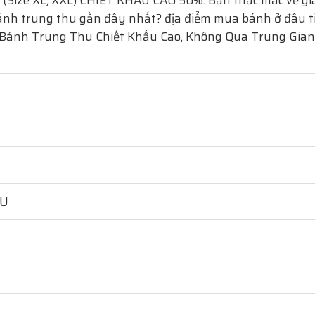
(Size XL, XXL)
CHIẾT KHẤU CAO 50%. Bạn thắc mắc về giá
nh trung thu gần đây nhất? địa điểm mua bánh ở đâu tiện
 Bánh Trung Thu Chiết Khấu Cao, Không Qua Trung Gian
HU