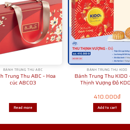
BÁNH TRUNG THU ABC
BÁNH TRUNG THU KIDO
h Trung Thu ABC – Hoa
Bánh Trung Thu KIDO 
cúc ABC03
Thịnh Vượng Đỏ KD
410.000
₫
Read more
Add to cart