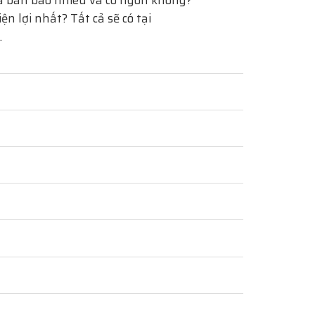
 bán bao nhiêu và có ngon không?
 lợi nhất? Tất cả sẽ có tại
.