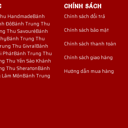
C
CHÍNH SÁCH
Thu Handmade
Bánh
Chính sách đổi trả
nh Đô
Bánh Trung Thu
Chính sách bảo mật
ng Thu Savouré
Bánh
chy
Bánh Trung Thu
Chính sách thanh toán
rung Thu Givral
Bánh
i Phát
Bánh Trung Thu
Chính sách giao hàng
ng Thu Yến Sào Khánh
ng Thu Sheraton
Bánh
Hướng dẫn mua hàng
ỷ Lâm Môn
Bánh Trung