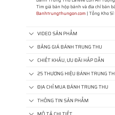
Bánh Trung Thu Lafeve Lớn Ấn Tượng 
Tìm giá bán hộp bánh và địa chỉ bán bá
Banhtrungthungon.com
| Tổng Kho Sỉ
VIDEO SẢN PHẨM
BẢNG GIÁ BÁNH TRUNG THU
CHIẾT KHẤU, ƯU ĐÃI HẤP DẪN
25 THƯƠNG HIỆU BÁNH TRUNG T
ĐỊA CHỈ MUA BÁNH TRUNG THU
THÔNG TIN SẢN PHẨM
MÔ TẢ CHI TIẾT