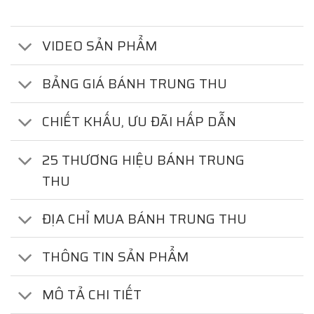
VIDEO SẢN PHẨM
BẢNG GIÁ BÁNH TRUNG THU
CHIẾT KHẤU, ƯU ĐÃI HẤP DẪN
25 THƯƠNG HIỆU BÁNH TRUNG
THU
ĐỊA CHỈ MUA BÁNH TRUNG THU
THÔNG TIN SẢN PHẨM
MÔ TẢ CHI TIẾT