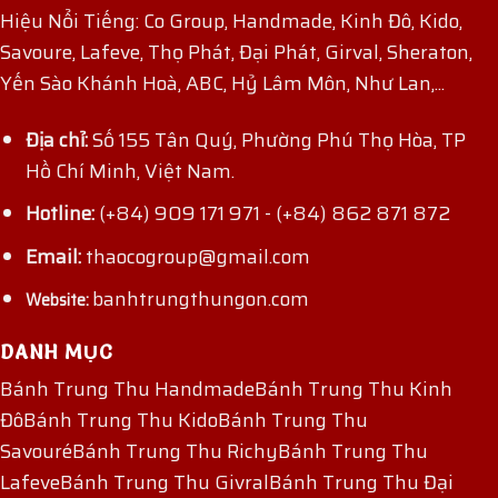
Hiệu Nổi Tiếng: Co Group, Handmade, Kinh Đô, Kido,
Savoure, Lafeve, Thọ Phát, Đại Phát, Girval, Sheraton,
Yến Sào Khánh Hoà, ABC, Hỷ Lâm Môn, Như Lan,...
Địa chỉ:
Số 155 Tân Quý, Phường Phú Thọ Hòa, TP
Hồ Chí Minh, Việt Nam.
Hotline:
(+84) 909 171 971
-
(+84) 862 871 872
Email:
thaocogroup@gmail.com
banhtrungthungon.com
Website:
DANH MỤC
Bánh Trung Thu Handmade
Bánh Trung Thu Kinh
Đô
Bánh Trung Thu Kido
Bánh Trung Thu
Savouré
Bánh Trung Thu Richy
Bánh Trung Thu
Lafeve
Bánh Trung Thu Givral
Bánh Trung Thu Đại