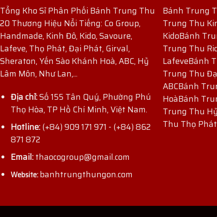
Tổng Kho Sỉ Phân Phối Bánh Trung Thu
Bánh Trung 
20 Thương Hiệu Nổi Tiếng: Co Group,
Trung Thu Ki
Handmade, Kinh Đô, Kido, Savoure,
Kido
Bánh Tru
Lafeve, Thọ Phát, Đại Phát, Girval,
Trung Thu Ri
Sheraton, Yến Sào Khánh Hoà, ABC, Hỷ
Lafeve
Bánh T
Lâm Môn, Như Lan,...
Trung Thu Đạ
ABC
Bánh Tru
Địa chỉ:
Số 155 Tân Quý, Phường Phú
Hoà
Bánh Tru
Thọ Hòa, TP Hồ Chí Minh, Việt Nam.
Trung Thu H
ĐĂNG KÝ NHẬN ƯU ĐÃI
Thu Thọ Phát
Hotline:
(+84) 909 171 971
-
(+84) 862
871 872
Email:
thaocogroup@gmail.com
banhtrungthungon.com
Website: