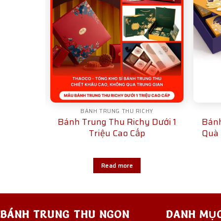
CHY
BÁNH TRUNG THU RICHY
y Giá Rẻ
Bánh Trung Thu Richy Dưới 1
Bánh
Triệu Cao Cấp
Quà 
Read more
BÁNH TRUNG THU NGON
DANH MỤ