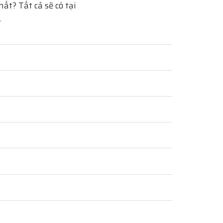
t? Tất cả sẽ có tại
.