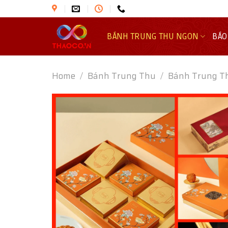
Skip
to
content
BÁNH TRUNG THU NGON
BÁO
Home
/
Bánh Trung Thu
/
Bánh Trung T