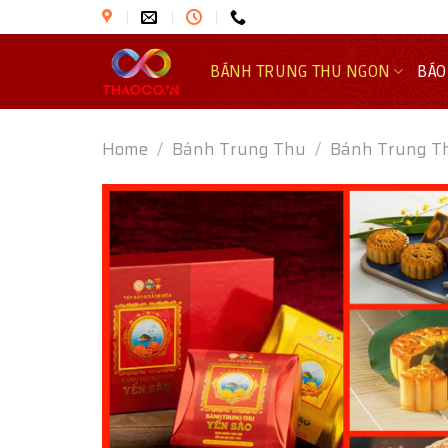
Skip
to
content
BÁNH TRUNG THU NGON
BÁO
Home
/
Bánh Trung Thu
/
Bánh Trung T