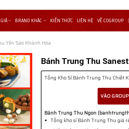
 GIÁ
BRAND KHÁC
KIẾN THỨC
LIÊN HỆ
VỀ COGROUP
hu Yến Sào Khánh Hòa
Bánh Trung Thu Sanest
Tổng Kho Sỉ Bánh Trung Thu Chiết K
VÀO GROUP
Bánh Trung Thu Ngon (banhtrungth
Tổng kho sỉ Bánh Trung Thu giá rẻ