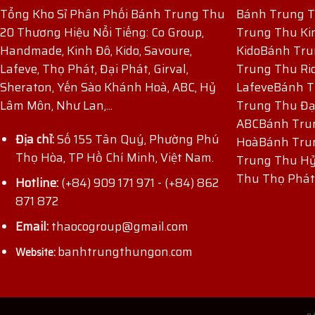
Tổng Kho Sỉ Phân Phối Bánh Trung Thu
Bánh Trung 
20 Thương Hiệu Nổi Tiếng: Co Group,
Trung Thu Ki
Handmade, Kinh Đô, Kido, Savoure,
Kido
Bánh Tru
Lafeve, Thọ Phát, Đại Phát, Girval,
Trung Thu Ri
Sheraton, Yến Sào Khánh Hoà, ABC, Hỷ
Lafeve
Bánh T
Lâm Môn, Như Lan,...
Trung Thu Đạ
ABC
Bánh Tru
Địa chỉ:
Số 155 Tân Quý, Phường Phú
Hoà
Bánh Tru
Thọ Hòa, TP Hồ Chí Minh, Việt Nam.
Trung Thu H
ĐĂNG KÝ NHẬN ƯU ĐÃI
Thu Thọ Phát
Hotline:
(+84) 909 171 971
-
(+84) 862
871 872
Email:
thaocogroup@gmail.com
banhtrungthungon.com
Website: