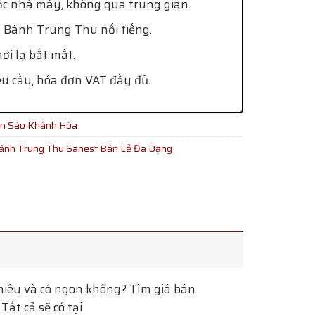
ốc nhà máy, không qua trung gian.
 Bánh Trung Thu nổi tiếng.
i lạ bắt mắt.
êu cầu, hóa đơn VAT đầy đủ.
ến Sào Khánh Hòa
ánh Trung Thu Sanest Bán Lẻ Đa Dạng
iêu và có ngon không? Tìm giá bán
ất cả sẽ có tại