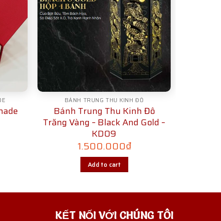
DE
BÁNH TRUNG THU KINH ĐÔ
made
Bánh Trung Thu Kinh Đô
Trăng Vàng – Black And Gold –
KD09
1.500.000
₫
Add to cart
KẾT NỐI VỚI CHÚNG TÔI