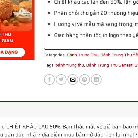
Chiết khấu cao lên đến 50%, tận g
Phân phối cho gần 20 thương hiệu
Hương vị và mẫu mã sang trọng, mớ
Giao hàng thần tốc, in logo theo y
Categories:
Bánh Trung Thu
,
Bánh Trung Thu Y
Tags:
bánh trung thu
,
Bánh Trung Thu Sanest
,
B
ng
CHIẾT KHẤU CAO 50%. Bạn thắc mắc về giá bán bao nh
 gần đây nhất? địa điểm mua bánh ở đâu tiện lợi nhất? T