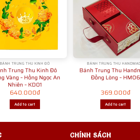
BÁNH TRUNG THU KINH ĐÔ
BÁNH TRUNG THU HANDMA
nh Trung Thu Kinh Đô
Bánh Trung Thu Hand
ng Vàng – Hồng Ngọc An
Đồng Lòng – HM06
Nhiên – KD01
640.000
₫
369.000
₫
Add to cart
Add to cart
C
CHÍNH SÁCH