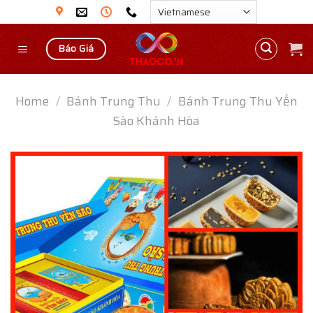
Skip
to
content
Báo Giá
Home
/
Bánh Trung Thu
/
Bánh Trung Thu Yến
Sào Khánh Hòa