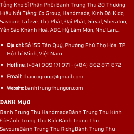
Tổng Kho Sỉ Phân Phối Bánh Trung Thu 20 Thương
Hiệu Nổi Tiếng: Co Group, Handmade, Kinh Đô, Kido,
Savoure, Lafeve, Thọ Phát, Đại Phát, Girval, Sheraton,
Yến Sào Khánh Hoà, ABC, Hỷ Lâm Môn, Như Lan,...
Địa chỉ:
Số 155 Tân Quý, Phường Phú Thọ Hòa, TP
Hồ Chí Minh, Việt Nam.
Hotline:
(+84) 909 171 971
-
(+84) 862 871 872
Email:
thaocogroup@gmail.com
banhtrungthungon.com
Website:
DANH MỤC
Bánh Trung Thu Handmade
Bánh Trung Thu Kinh
Đô
Bánh Trung Thu Kido
Bánh Trung Thu
Savouré
Bánh Trung Thu Richy
Bánh Trung Thu