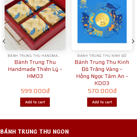
BÁNH TRUNG THU HANDMADE
BÁNH TRUNG THU KINH ĐÔ
Bánh Trung Thu
Bánh Trung Thu Kinh
Handmade Thiên Lý –
Đô Trăng Vàng –
HM03
Hồng Ngọc Tâm An –
KD03
599.000
₫
570.000
₫
Add to cart
Add to cart
BÁNH TRUNG THU NGON