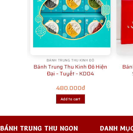
H ĐÔ
BÁNH TRUNG THU KINH ĐÔ
 Đô Hiện
Bánh Trung Thu Kinh Đô Hiện
Bán
ảy – KD06
Đại – Tuyết – KD04
480.000
₫
Add to cart
BÁNH TRUNG THU NGON
DANH MỤ