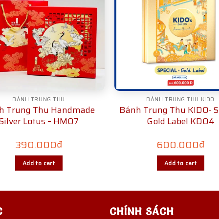
BÁNH TRUNG THU
BÁNH TRUNG THU KIDO
h Trung Thu Handmade
Bánh Trung Thu KIDO- S
Silver Lotus – HM07
Gold Label KD04
390.000
₫
600.000
₫
Add to cart
Add to cart
C
CHÍNH SÁCH