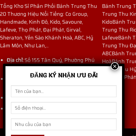
Tổng Kho Sỉ Phân Phối Bánh Trung Thu
Bánh Trung 
20 Thương Hiệu Nổi Tiếng: Co Group,
Trung Thu Ki
Handmade, Kinh Đô, Kido, Savoure,
Kido
Bánh Tru
Lafeve, Thọ Phát, Đại Phát, Girval,
Trung Thu Ri
Sheraton, Yến Sào Khánh Hoà, ABC, Hỷ
Lafeve
Bánh T
Lâm Môn, Như Lan,...
Trung Thu Đạ
ABC
Bánh Tru
Địa chỉ:
Số 155 Tân Quý, Phường Phú
Hoà
Bánh Tru
Thọ Hòa, TP Hồ Chí Minh, Việt Nam.
Trung Thu H
ĐĂNG KÝ NHẬN ƯU ĐÃI
Thu Thọ Phát
Hotline:
(+84) 909 171 971
-
(+84) 862
871 872
Email:
thaocogroup@gmail.com
banhtrungthungon.com
Website: