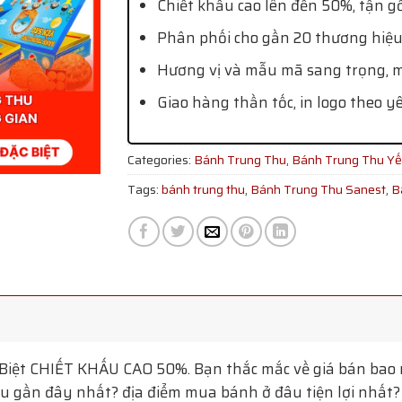
Chiết khấu cao lên đến 50%, tận g
Phân phối cho gần 20 thương hiệu
Hương vị và mẫu mã sang trọng, mớ
Giao hàng thần tốc, in logo theo y
Categories:
Bánh Trung Thu
,
Bánh Trung Thu Y
Tags:
bánh trung thu
,
Bánh Trung Thu Sanest
,
B
Biệt
CHIẾT KHẤU CAO 50%. Bạn thắc mắc về giá bán bao n
 gần đây nhất? địa điểm mua bánh ở đâu tiện lợi nhất? T