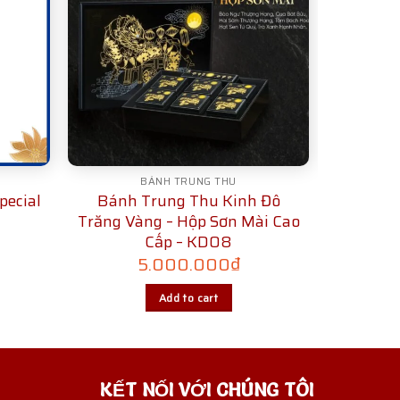
BÁNH TRUNG THU
pecial
Bánh Trung Thu Kinh Đô
Trăng Vàng – Hộp Sơn Mài Cao
Cấp – KD08
5.000.000
₫
Add to cart
KẾT NỐI VỚI CHÚNG TÔI