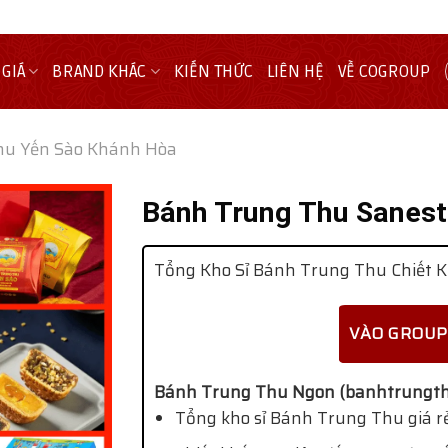
 GIÁ
BRAND KHÁC
KIẾN THỨC
LIÊN HỆ
VỀ COGROUP
hu Yến Sào Khánh Hòa
Bánh Trung Thu Sanest
Tổng Kho Sỉ Bánh Trung Thu Chiết K
VÀO GROUP
Bánh Trung Thu Ngon (banhtrungth
Tổng kho sỉ Bánh Trung Thu giá rẻ