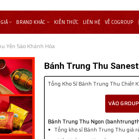
 GIÁ
BRAND KHÁC
KIẾN THỨC
LIÊN HỆ
VỀ COGROUP
hu Yến Sào Khánh Hòa
Bánh Trung Thu Sanest
Tổng Kho Sỉ Bánh Trung Thu Chiết K
VÀO GROUP
Bánh Trung Thu Ngon (banhtrungth
Tổng kho sỉ Bánh Trung Thu giá rẻ