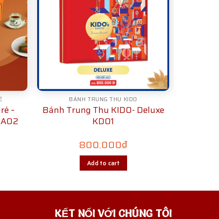
É
BÁNH TRUNG THU KIDO
ré –
Bánh Trung Thu KIDO- Deluxe
SA02
KD01
800.000
₫
Add to cart
KẾT NỐI VỚI CHÚNG TÔI