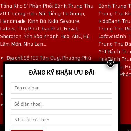
Tổng Kho Sỉ Phân Phối Bánh Trung Thu
Bánh Trung 
20 Thương Hiệu Nổi Tiếng: Co Group,
Trung Thu Ki
Handmade, Kinh Đô, Kido, Savoure,
Kido
Bánh Tru
Lafeve, Thọ Phát, Đại Phát, Girval,
Trung Thu Ri
Sheraton, Yến Sào Khánh Hoà, ABC, Hỷ
Lafeve
Bánh T
Lâm Môn, Như Lan,...
Trung Thu Đạ
ABC
Bánh Tru
Địa chỉ:
Số 155 Tân Quý, Phường Phú
Hoà
Bánh Tru
Thọ Hòa, TP Hồ Chí Minh, Việt Nam.
Trung Thu H
ĐĂNG KÝ NHẬN ƯU ĐÃI
Thu Thọ Phát
Hotline:
(+84) 909 171 971
-
(+84) 862
871 872
Email:
thaocogroup@gmail.com
banhtrungthungon.com
Website: