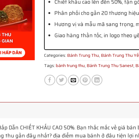
Chiết khấu cao lên đến 50%, tận g
Phân phối cho gần 20 thương hiệu
Hương vị và mẫu mã sang trọng, mớ
Giao hàng thần tốc, in logo theo y
Categories:
Bánh Trung Thu
,
Bánh Trung Thu Y
Tags:
bánh trung thu
,
Bánh Trung Thu Sanest
,
B
Hấp Dẫn
CHIẾT KHẤU CAO 50%. Bạn thắc mắc về giá bán b
g thu gần đây nhất? địa điểm mua bánh ở đâu tiện lợi nhấ