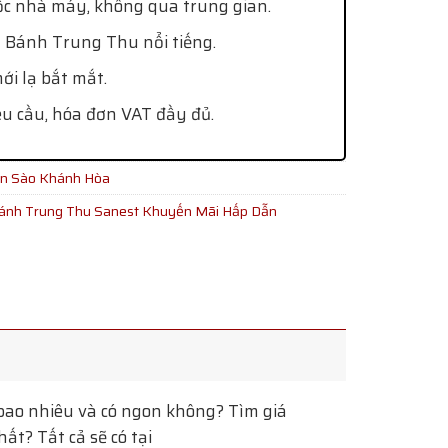
ốc nhà máy, không qua trung gian.
 Bánh Trung Thu nổi tiếng.
i lạ bắt mắt.
êu cầu, hóa đơn VAT đầy đủ.
ến Sào Khánh Hòa
ánh Trung Thu Sanest Khuyến Mãi Hấp Dẫn
ao nhiêu và có ngon không? Tìm giá
t? Tất cả sẽ có tại