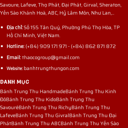
Savoure, Lafeve, Thọ Phát, Đại Phát, Girval, Sheraton,
Yến Sào Khánh Hoà, ABC, Hỷ Lâm Môn, Như Lan,...
Địa chỉ:
Số 155 Tân Quý, Phường Phú Thọ Hòa, TP
Hồ Chí Minh, Việt Nam.
Hotline:
(+84) 909 171 971
-
(+84) 862 871 872
Email:
thaocogroup@gmail.com
banhtrungthungon.com
Website:
DANH MỤC
Bánh Trung Thu Handmade
Bánh Trung Thu Kinh
Đô
Bánh Trung Thu Kido
Bánh Trung Thu
Savouré
Bánh Trung Thu Richy
Bánh Trung Thu
Lafeve
Bánh Trung Thu Givral
Bánh Trung Thu Đại
Phát
Bánh Trung Thu ABC
Bánh Trung Thu Yến Sào