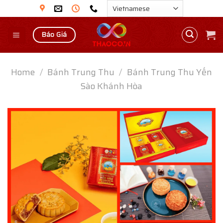
Skip
to
content
Báo Giá
Home
/
Bánh Trung Thu
/
Bánh Trung Thu Yến
Sào Khánh Hòa