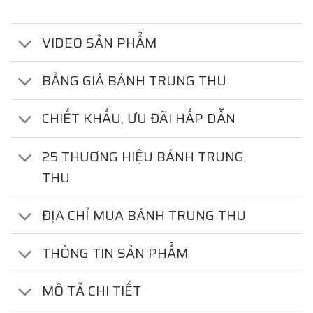
VIDEO SẢN PHẨM
BẢNG GIÁ BÁNH TRUNG THU
CHIẾT KHẤU, ƯU ĐÃI HẤP DẪN
25 THƯƠNG HIỆU BÁNH TRUNG
THU
ĐỊA CHỈ MUA BÁNH TRUNG THU
THÔNG TIN SẢN PHẨM
MÔ TẢ CHI TIẾT