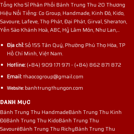
Tổng Kho Sỉ Phân Phối Bánh Trung Thu 20 Thương
Hiệu Nổi Tiếng: Co Group, Handmade, Kinh Đô, Kido,
Savoure, Lafeve, Thọ Phát, Đại Phát, Girval, Sheraton,
Yến Sào Khánh Hoà, ABC, Hỷ Lâm Môn, Như Lan,...
Địa chỉ:
Số 155 Tân Quý, Phường Phú Thọ Hòa, TP
Hồ Chí Minh, Việt Nam.
Hotline:
(+84) 909 171 971
-
(+84) 862 871 872
Email:
thaocogroup@gmail.com
banhtrungthungon.com
Website:
DANH MỤC
Bánh Trung Thu Handmade
Bánh Trung Thu Kinh
Đô
Bánh Trung Thu Kido
Bánh Trung Thu
Savouré
Bánh Trung Thu Richy
Bánh Trung Thu