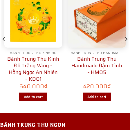
BÁNH TRUNG THU KINH ĐÔ
BÁNH TRUNG THU HANDMADE
Bánh Trung Thu Kinh
Bánh Trung Thu
Đô Trăng Vàng –
Handmade Đậm Tình
Hồng Ngọc An Nhiên
– HM05
– KD01
640.000
₫
420.000
₫
Add to cart
Add to cart
BÁNH TRUNG THU NGON