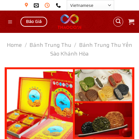
Skip
to
content
Báo Giá
Home
/
Bánh Trung Thu
/
Bánh Trung Thu Yến
Sào Khánh Hòa