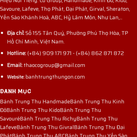
Hiệu Nổi Tiếng: Co Group, Handmade, Kinh Đô, Kido,
Savoure, Lafeve, Thọ Phát, Đại Phát, Girval, Sheraton,
Yến Sào Khánh Hoà, ABC, Hỷ Lâm Môn, Như Lan,...
Địa chỉ:
Số 155 Tân Quý, Phường Phú Thọ Hòa, TP
Hồ Chí Minh, Việt Nam.
Hotline:
(+84) 909 171 971
-
(+84) 862 871 872
Email:
thaocogroup@gmail.com
banhtrungthungon.com
Website:
DANH MỤC
Bánh Trung Thu Handmade
Bánh Trung Thu Kinh
Đô
Bánh Trung Thu Kido
Bánh Trung Thu
Savouré
Bánh Trung Thu Richy
Bánh Trung Thu
Lafeve
Bánh Trung Thu Givral
Bánh Trung Thu Đại
Phát
Bánh Trung Thu ABC
Bánh Trung Thu Yến Sào