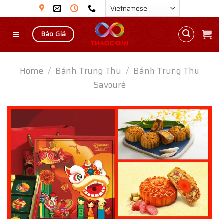
Skip
to
content
Báo Giá
Home
/
Bánh Trung Thu
/
Bánh Trung Thu
Savouré