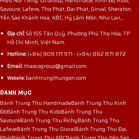
Hiệu Nổi Tiếng: Co Group, Handmade, Kinh Đô, Kido,
Savoure, Lafeve, Thọ Phát, Đại Phát, Girval, Sheraton,
Yến Sào Khánh Hoà, ABC, Hỷ Lâm Môn, Như Lan,...
Địa chỉ:
Số 155 Tân Quý, Phường Phú Thọ Hòa, TP
Hồ Chí Minh, Việt Nam.
Hotline:
(+84) 909 171 971
-
(+84) 862 871 872
Email:
thaocogroup@gmail.com
banhtrungthungon.com
Website:
DANH MỤC
Bánh Trung Thu Handmade
Bánh Trung Thu Kinh
Đô
Bánh Trung Thu Kido
Bánh Trung Thu
Savouré
Bánh Trung Thu Richy
Bánh Trung Thu
Lafeve
Bánh Trung Thu Givral
Bánh Trung Thu Đại
Phát
Bánh Trung Thu ABC
Bánh Trung Thu Yến Sào