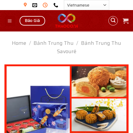
Skip
to
content
Báo Giá
Home
/
Bánh Trung Thu
/
Bánh Trung Thu
Savouré