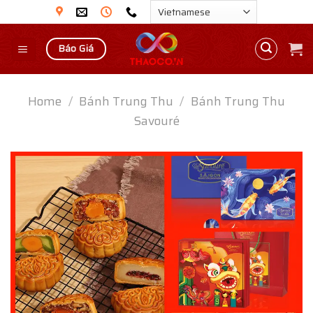
Skip
to
content
Báo Giá
Home
/
Bánh Trung Thu
/
Bánh Trung Thu
Savouré