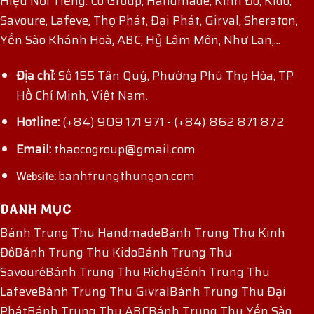
Hiệu Nổi Tiếng: Co Group, Handmade, Kinh Đô, Kido,
Savoure, Lafeve, Thọ Phát, Đại Phát, Girval, Sheraton,
Yến Sào Khánh Hoà, ABC, Hỷ Lâm Môn, Như Lan,...
Địa chỉ:
Số 155 Tân Quý, Phường Phú Thọ Hòa, TP
Hồ Chí Minh, Việt Nam.
Hotline:
(+84) 909 171 971
-
(+84) 862 871 872
Email:
thaocogroup@gmail.com
banhtrungthungon.com
Website:
DANH MỤC
Bánh Trung Thu Handmade
Bánh Trung Thu Kinh
Đô
Bánh Trung Thu Kido
Bánh Trung Thu
Savouré
Bánh Trung Thu Richy
Bánh Trung Thu
Lafeve
Bánh Trung Thu Givral
Bánh Trung Thu Đại
Phát
Bánh Trung Thu ABC
Bánh Trung Thu Yến Sào