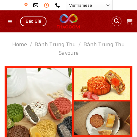
Skip
to
content
Báo Giá
Home
/
Bánh Trung Thu
/
Bánh Trung Thu
Savouré