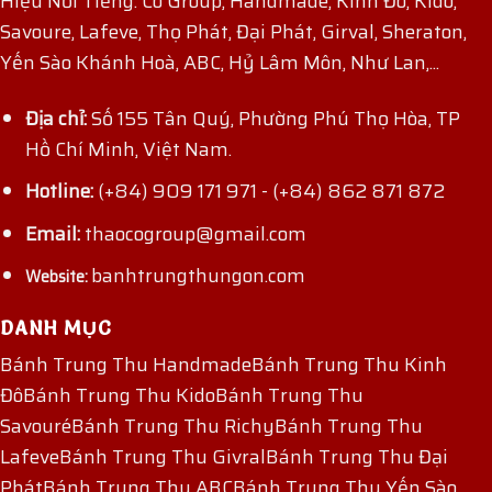
Hiệu Nổi Tiếng: Co Group, Handmade, Kinh Đô, Kido,
Savoure, Lafeve, Thọ Phát, Đại Phát, Girval, Sheraton,
Yến Sào Khánh Hoà, ABC, Hỷ Lâm Môn, Như Lan,...
Địa chỉ:
Số 155 Tân Quý, Phường Phú Thọ Hòa, TP
Hồ Chí Minh, Việt Nam.
Hotline:
(+84) 909 171 971
-
(+84) 862 871 872
Email:
thaocogroup@gmail.com
banhtrungthungon.com
Website:
DANH MỤC
Bánh Trung Thu Handmade
Bánh Trung Thu Kinh
Đô
Bánh Trung Thu Kido
Bánh Trung Thu
Savouré
Bánh Trung Thu Richy
Bánh Trung Thu
Lafeve
Bánh Trung Thu Givral
Bánh Trung Thu Đại
Phát
Bánh Trung Thu ABC
Bánh Trung Thu Yến Sào