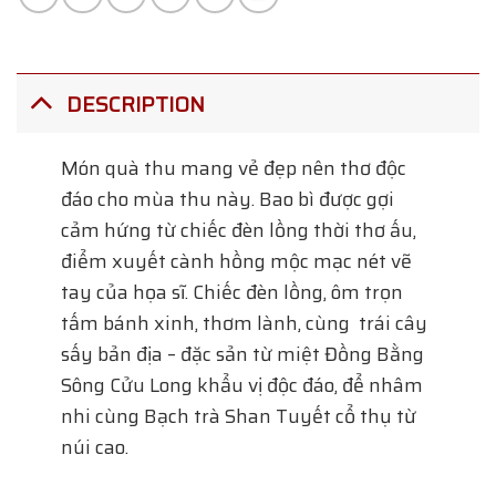
DESCRIPTION
Món quà thu mang vẻ đẹp nên thơ độc
đáo cho mùa thu này. Bao bì được gợi
cảm hứng từ chiếc đèn lồng thời thơ ấu,
điểm xuyết cành hồng mộc mạc nét vẽ
tay của họa sĩ. Chiếc đèn lồng, ôm trọn
tấm bánh xinh, thơm lành, cùng trái cây
sấy bản địa – đặc sản từ miệt Đồng Bằng
Sông Cửu Long khẩu vị độc đáo, để nhâm
nhi cùng Bạch trà Shan Tuyết cổ thụ từ
núi cao.