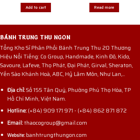
Add to cart
Read more
BÁNH TRUNG THU NGON
Tổng Kho Sỉ Phân Phối Bánh Trung Thu 20 Thương
Hiệu Nổi Tiếng: Co Group, Handmade, Kinh Đô, Kido,
Savoure, Lafeve, Thọ Phát, Đại Phát, Girval, Sheraton,
Yến Sào Khánh Hoà, ABC, Hỷ Lâm Môn, Như Lan,...
Địa chỉ:
Số 155 Tân Quý, Phường Phú Thọ Hòa, TP
Hồ Chí Minh, Việt Nam.
Hotline:
(+84) 909 171 971
-
(+84) 862 871 872
Email:
thaocogroup@gmail.com
banhtrungthungon.com
Website: