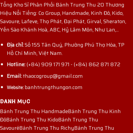
Tổng Kho Sỉ Phân Phối Bánh Trung Thu 20 Thương
Hiệu Nổi Tiếng: Co Group, Handmade, Kinh Đô, Kido,
Savoure, Lafeve, Thọ Phát, Đại Phát, Girval, Sheraton,
Yến Sào Khánh Hoà, ABC, Hỷ Lâm Môn, Như Lan,...
Địa chỉ:
Số 155 Tân Quý, Phường Phú Thọ Hòa, TP
Hồ Chí Minh, Việt Nam.
Hotline:
(+84) 909 171 971
-
(+84) 862 871 872
Email:
thaocogroup@gmail.com
banhtrungthungon.com
Website:
DANH MỤC
Bánh Trung Thu Handmade
Bánh Trung Thu Kinh
Đô
Bánh Trung Thu Kido
Bánh Trung Thu
Savouré
Bánh Trung Thu Richy
Bánh Trung Thu