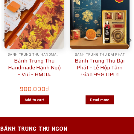
BÁNH TRUNG THU HANDMADE
BÁNH TRUNG THU ĐẠI PHÁT
Bánh Trung Thu
Bánh Trung Thu Đại
Handmade Hạnh Ngộ
Phát – Lễ Hộp Tâm
– Vui – HM04
Giao 998 DP01
980.000
₫
Add to cart
Read more
BÁNH TRUNG THU NGON