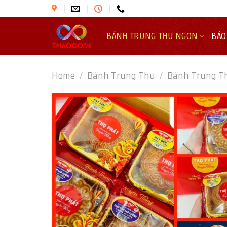
Skip
to
content
BÁNH TRUNG THU NGON
BÁO
Home
/
Bánh Trung Thu
/
Bánh Trung T