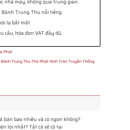
ốc nhà máy, không qua trung gian.
 Bánh Trung Thu nổi tiếng.
i lạ bắt mắt.
êu cầu, hóa đơn VAT đầy đủ.
ọ Phát
,
Bánh Trung Thu Thọ Phát Hình Tròn Truyền Thống
á bán bao nhiêu và có ngon không?
 lợi nhất? Tất cả sẽ có tại