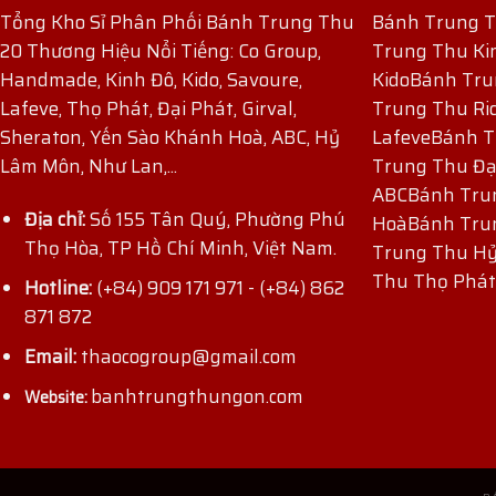
Tổng Kho Sỉ Phân Phối Bánh Trung Thu
Bánh Trung 
20 Thương Hiệu Nổi Tiếng: Co Group,
Trung Thu Ki
Handmade, Kinh Đô, Kido, Savoure,
Kido
Bánh Tru
Lafeve, Thọ Phát, Đại Phát, Girval,
Trung Thu Ri
Sheraton, Yến Sào Khánh Hoà, ABC, Hỷ
Lafeve
Bánh T
Lâm Môn, Như Lan,...
Trung Thu Đạ
ABC
Bánh Tru
Địa chỉ:
Số 155 Tân Quý, Phường Phú
Hoà
Bánh Tru
Thọ Hòa, TP Hồ Chí Minh, Việt Nam.
Trung Thu H
ĐĂNG KÝ NHẬN ƯU ĐÃI
Thu Thọ Phát
Hotline:
(+84) 909 171 971
-
(+84) 862
871 872
Email:
thaocogroup@gmail.com
banhtrungthungon.com
Website: