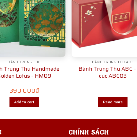
BÁNH TRUNG THU
BÁNH TRUNG THU ABC
h Trung Thu Handmade
Bánh Trung Thu ABC –
olden Lotus – HM09
cúc ABC03
390.000
₫
Add to cart
Read more
C
CHÍNH SÁCH