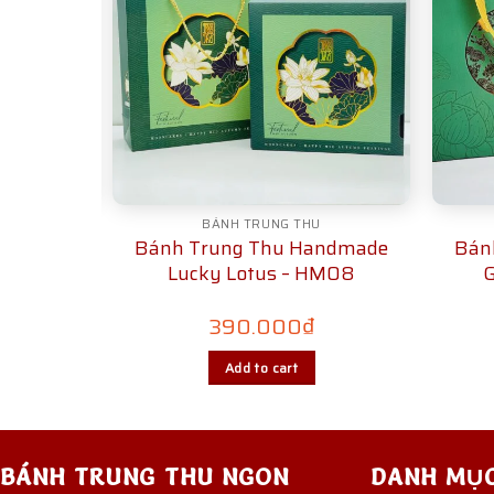
H ĐÔ
BÁNH TRUNG THU
 Đô Hiện
Bánh Trung Thu Handmade
Bán
D05
Lucky Lotus – HM08
G
390.000
₫
Add to cart
BÁNH TRUNG THU NGON
DANH MỤ