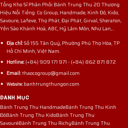
Tổng Kho Sỉ Phân Phối Bánh Trung Thu 20 Thương
Hiệu Nổi Tiếng: Co Group, Handmade, Kinh Đô, Kido,
Savoure, Lafeve, Thọ Phát, Đại Phát, Girval, Sheraton,
Yến Sào Khánh Hoà, ABC, Hỷ Lâm Môn, Như Lan,...
Địa chỉ:
Số 155 Tân Quý, Phường Phú Thọ Hòa, TP
Hồ Chí Minh, Việt Nam.
Hotline:
(+84) 909 171 971
-
(+84) 862 871 872
Email:
thaocogroup@gmail.com
banhtrungthungon.com
Website:
DANH MỤC
Bánh Trung Thu Handmade
Bánh Trung Thu Kinh
Đô
Bánh Trung Thu Kido
Bánh Trung Thu
Savouré
Bánh Trung Thu Richy
Bánh Trung Thu