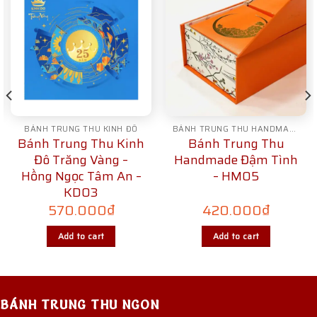
BÁNH TRUNG THU KINH ĐÔ
BÁNH TRUNG THU HANDMADE
Bánh Trung Thu Kinh
Bánh Trung Thu
Đô Trăng Vàng –
Handmade Đậm Tình
Hồng Ngọc Tâm An –
– HM05
KD03
570.000
₫
420.000
₫
Add to cart
Add to cart
BÁNH TRUNG THU NGON