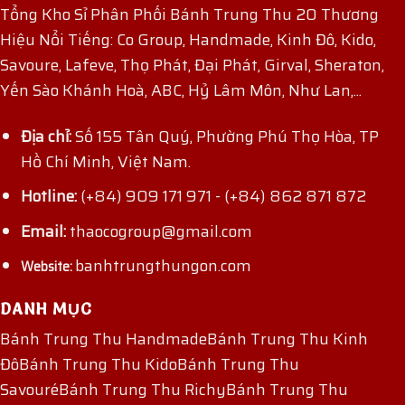
Tổng Kho Sỉ Phân Phối Bánh Trung Thu 20 Thương
Hiệu Nổi Tiếng: Co Group, Handmade, Kinh Đô, Kido,
Savoure, Lafeve, Thọ Phát, Đại Phát, Girval, Sheraton,
Yến Sào Khánh Hoà, ABC, Hỷ Lâm Môn, Như Lan,...
Địa chỉ:
Số 155 Tân Quý, Phường Phú Thọ Hòa, TP
Hồ Chí Minh, Việt Nam.
Hotline:
(+84) 909 171 971
-
(+84) 862 871 872
Email:
thaocogroup@gmail.com
banhtrungthungon.com
Website:
DANH MỤC
Bánh Trung Thu Handmade
Bánh Trung Thu Kinh
Đô
Bánh Trung Thu Kido
Bánh Trung Thu
Savouré
Bánh Trung Thu Richy
Bánh Trung Thu