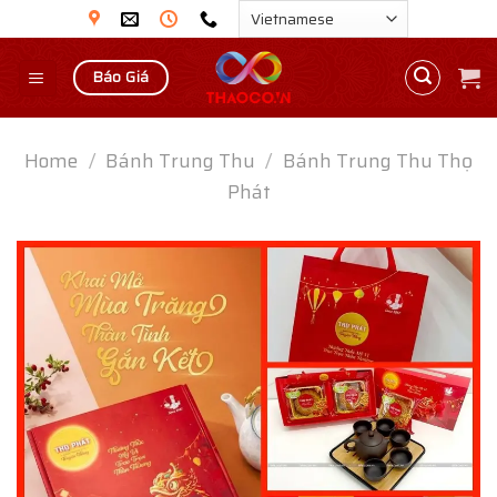
Skip
to
content
Báo Giá
Home
/
Bánh Trung Thu
/
Bánh Trung Thu Thọ
Phát