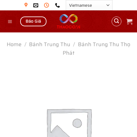
Skip
to
content
Báo Giá
Home
/
Bánh Trung Thu
/
Bánh Trung Thu Thọ
Phát