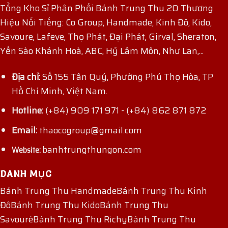
Tổng Kho Sỉ Phân Phối Bánh Trung Thu 20 Thương
Hiệu Nổi Tiếng: Co Group, Handmade, Kinh Đô, Kido,
Savoure, Lafeve, Thọ Phát, Đại Phát, Girval, Sheraton,
Yến Sào Khánh Hoà, ABC, Hỷ Lâm Môn, Như Lan,...
Địa chỉ:
Số 155 Tân Quý, Phường Phú Thọ Hòa, TP
Hồ Chí Minh, Việt Nam.
Hotline:
(+84) 909 171 971
-
(+84) 862 871 872
Email:
thaocogroup@gmail.com
banhtrungthungon.com
Website:
DANH MỤC
Bánh Trung Thu Handmade
Bánh Trung Thu Kinh
Đô
Bánh Trung Thu Kido
Bánh Trung Thu
Savouré
Bánh Trung Thu Richy
Bánh Trung Thu