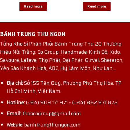
Read more
Read more
BÁNH TRUNG THU NGON
Tổng Kho Sỉ Phân Phối Bánh Trung Thu 20 Thương
Hiệu Nổi Tiếng: Co Group, Handmade, Kinh Đô, Kido,
Savoure, Lafeve, Thọ Phát, Đại Phát, Girval, Sheraton,
Yến Sào Khánh Hoà, ABC, Hỷ Lâm Môn, Như Lan,...
Địa chỉ:
Số 155 Tân Quý, Phường Phú Thọ Hòa, TP
Hồ Chí Minh, Việt Nam.
Hotline:
(+84) 909 171 971
-
(+84) 862 871 872
Email:
thaocogroup@gmail.com
banhtrungthungon.com
Website: