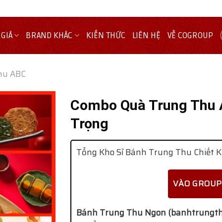
 GIÁ
BRAND KHÁC
KIẾN THỨC
LIÊN HỆ
VỀ COGROUP
hu ABC
Combo Quà Trung Thu 
Trọng
Tổng Kho Sỉ Bánh Trung Thu Chiết K
VÀO GROUP
Bánh Trung Thu Ngon (banhtrungth