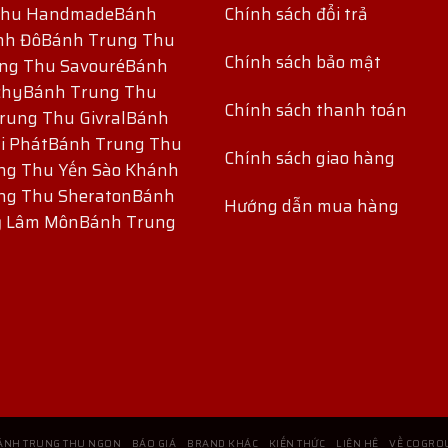
Thu Handmade
Bánh
Chính sách đổi trả
nh Đô
Bánh Trung Thu
Chính sách bảo mật
ng Thu Savouré
Bánh
chy
Bánh Trung Thu
Chính sách thanh toán
rung Thu Givral
Bánh
i Phát
Bánh Trung Thu
Chính sách giao hàng
ng Thu Yến Sào Khánh
ng Thu Sheraton
Bánh
Hướng dẫn mua hàng
ỷ Lâm Môn
Bánh Trung
ÁNH TRUNG THU NGON
BÁO GIÁ
BRAND KHÁC
KIẾN THỨC
LIÊN HỆ
VỀ COGRO