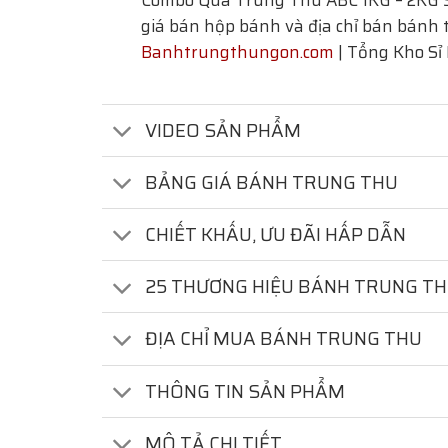
Combo Quà Trung Thu ABC 1KG – 2KG
giá bán hộp bánh và địa chỉ bán bánh t
Banhtrungthungon.com
| Tổng Kho Sỉ
VIDEO SẢN PHẨM
BẢNG GIÁ BÁNH TRUNG THU
CHIẾT KHẤU, ƯU ĐÃI HẤP DẪN
25 THƯƠNG HIỆU BÁNH TRUNG T
ĐỊA CHỈ MUA BÁNH TRUNG THU
THÔNG TIN SẢN PHẨM
MÔ TẢ CHI TIẾT