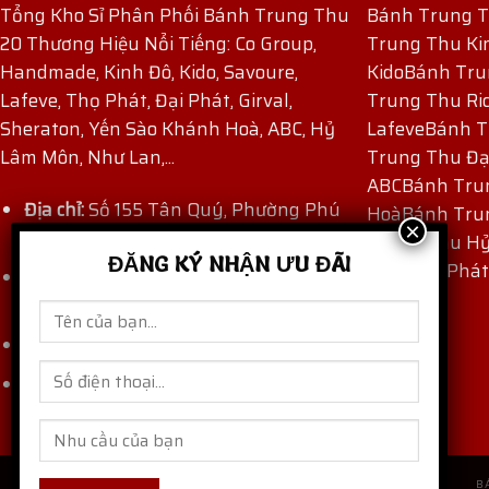
Tổng Kho Sỉ Phân Phối Bánh Trung Thu
Bánh Trung 
20 Thương Hiệu Nổi Tiếng: Co Group,
Trung Thu Ki
Handmade, Kinh Đô, Kido, Savoure,
Kido
Bánh Tru
Lafeve, Thọ Phát, Đại Phát, Girval,
Trung Thu Ri
Sheraton, Yến Sào Khánh Hoà, ABC, Hỷ
Lafeve
Bánh T
Lâm Môn, Như Lan,...
Trung Thu Đạ
ABC
Bánh Tru
Địa chỉ:
Số 155 Tân Quý, Phường Phú
Hoà
Bánh Tru
Thọ Hòa, TP Hồ Chí Minh, Việt Nam.
Trung Thu H
ĐĂNG KÝ NHẬN ƯU ĐÃI
Thu Thọ Phát
Hotline:
(+84) 909 171 971
-
(+84) 862
871 872
Email:
thaocogroup@gmail.com
banhtrungthungon.com
Website:
B