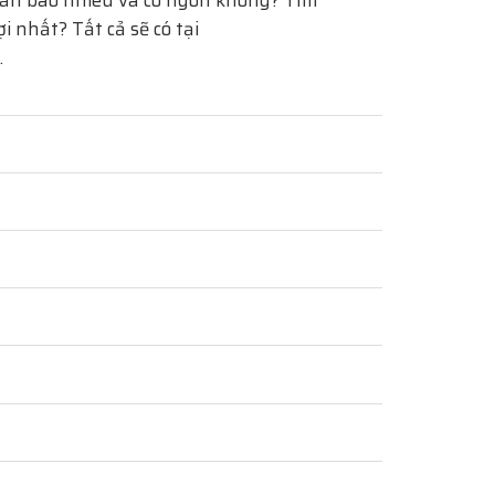
án bao nhiêu và có ngon không? Tìm
 nhất? Tất cả sẽ có tại
.