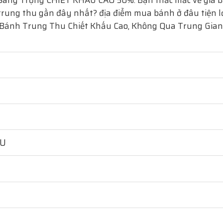
 Sang Trọng
CHIẾT KHẤU CAO 50%. Bạn thắc mắc về giá b
rung thu gần đây nhất? địa điểm mua bánh ở đâu tiện lợi
 Bánh Trung Thu Chiết Khấu Cao, Không Qua Trung Gian
HU