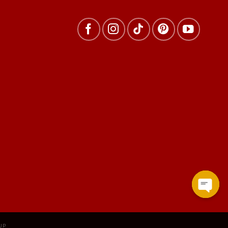
Open
chat
UP