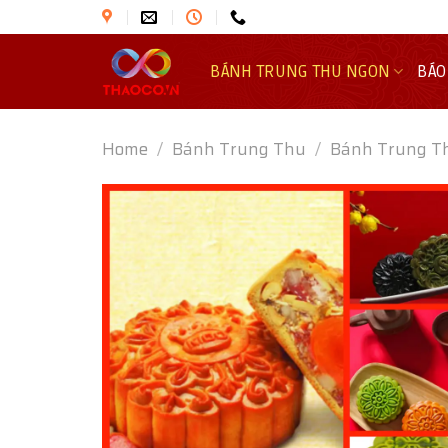
Skip
to
content
BÁNH TRUNG THU NGON
BÁO
Home
/
Bánh Trung Thu
/
Bánh Trung T