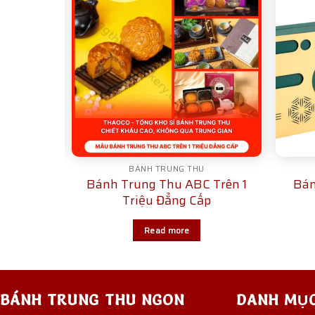
U
BÁNH TRUNG THU
C Khuyến
Bánh Trung Thu ABC Trên 1
Bán
Triệu Đẳng Cấp
Read more
BÁNH TRUNG THU NGON
DANH MỤ