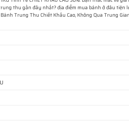
 1KG Tinh Tế
CHIẾT KHẤU CAO 50%. Bạn thắc mắc về giá 
rung thu gần đây nhất? địa điểm mua bánh ở đâu tiện lợi
 Bánh Trung Thu Chiết Khấu Cao, Không Qua Trung Gian
HU