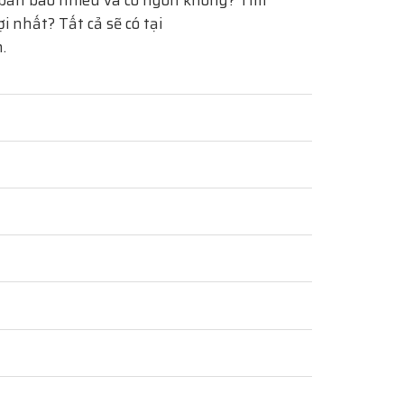
bán bao nhiêu và có ngon không? Tìm
 nhất? Tất cả sẽ có tại
.