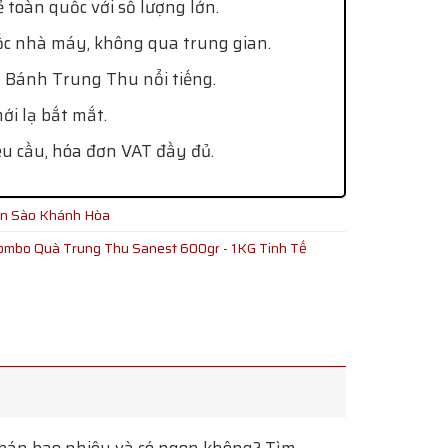
 toàn quốc với số lượng lớn.
ốc nhà máy, không qua trung gian.
 Bánh Trung Thu nổi tiếng.
i lạ bắt mắt.
êu cầu, hóa đơn VAT đầy đủ.
ến Sào Khánh Hòa
ombo Quà Trung Thu Sanest 600gr - 1KG Tinh Tế