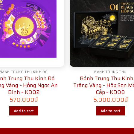
BÁNH TRUNG THU KINH ĐÔ
BÁNH TRUNG THU
nh Trung Thu Kinh Đô
Bánh Trung Thu Kinh
ng Vàng – Hồng Ngọc An
Trăng Vàng – Hộp Sơn M
Bình – KD02
Cấp – KD08
570.000
₫
5.000.000
₫
Add to cart
Add to cart