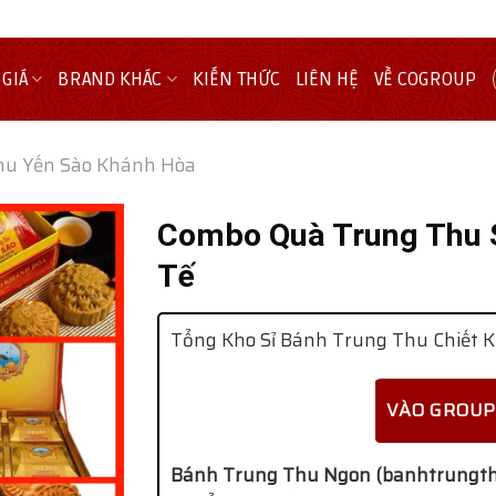
 GIÁ
BRAND KHÁC
KIẾN THỨC
LIÊN HỆ
VỀ COGROUP
hu Yến Sào Khánh Hòa
Combo Quà Trung Thu S
Tế
Tổng Kho Sỉ Bánh Trung Thu Chiết K
VÀO GROUP
Bánh Trung Thu Ngon (banhtrungth