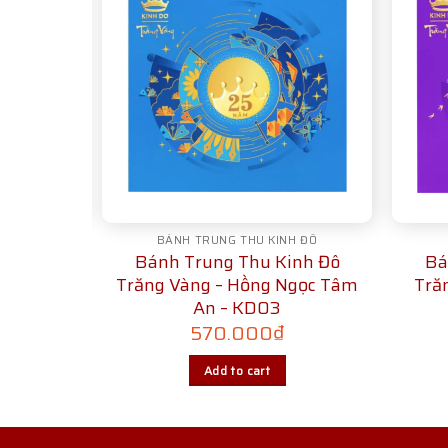
DMADE
BÁNH TRUNG THU KINH ĐÔ
andmade
Bánh Trung Thu Kinh Đô
Bá
M05
Trăng Vàng – Hồng Ngọc Tâm
Tră
An – KD03
570.000
₫
Add to cart