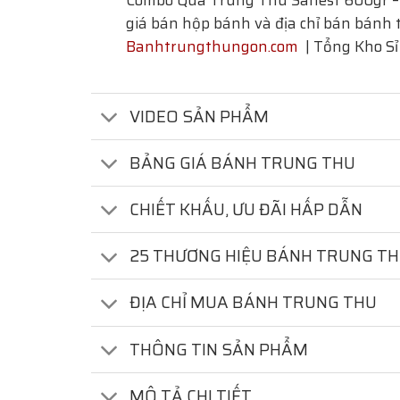
Combo Quà Trung Thu Sanest 600gr –
giá bán hộp bánh và địa chỉ bán bánh t
Banhtrungthungon.com
| Tổng Kho Sỉ
VIDEO SẢN PHẨM
BẢNG GIÁ BÁNH TRUNG THU
CHIẾT KHẤU, ƯU ĐÃI HẤP DẪN
25 THƯƠNG HIỆU BÁNH TRUNG T
ĐỊA CHỈ MUA BÁNH TRUNG THU
THÔNG TIN SẢN PHẨM
MÔ TẢ CHI TIẾT