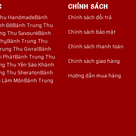
C
CHÍNH SÁCH
Thu Handmade
Bánh
Chính sách đổi trả
nh Đô
Bánh Trung Thu
Chính sách bảo mật
ng Thu Savouré
Bánh
chy
Bánh Trung Thu
Chính sách thanh toán
rung Thu Givral
Bánh
i Phát
Bánh Trung Thu
Chính sách giao hàng
ng Thu Yến Sào Khánh
ng Thu Sheraton
Bánh
Hướng dẫn mua hàng
ỷ Lâm Môn
Bánh Trung