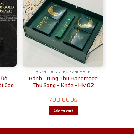
BÁNH TRUNG THU HANDMADE
 Đô
Bánh Trung Thu Handmade
ài Cao
Thu Sang – Khỏe – HM02
700.000
₫
Add to cart