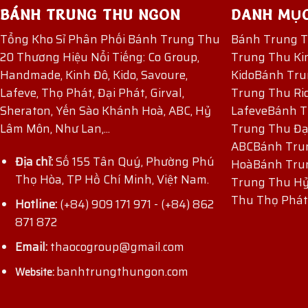
BÁNH TRUNG THU NGON
DANH MỤ
Tổng Kho Sỉ Phân Phối Bánh Trung Thu
Bánh Trung 
20 Thương Hiệu Nổi Tiếng: Co Group,
Trung Thu Ki
Handmade, Kinh Đô, Kido, Savoure,
Kido
Bánh Tru
Lafeve, Thọ Phát, Đại Phát, Girval,
Trung Thu Ri
Sheraton, Yến Sào Khánh Hoà, ABC, Hỷ
Lafeve
Bánh T
Lâm Môn, Như Lan,...
Trung Thu Đạ
ABC
Bánh Tru
Địa chỉ:
Số 155 Tân Quý, Phường Phú
Hoà
Bánh Tru
Thọ Hòa, TP Hồ Chí Minh, Việt Nam.
Trung Thu H
ĐĂNG KÝ NHẬN ƯU ĐÃI
Thu Thọ Phát
Hotline:
(+84) 909 171 971
-
(+84) 862
871 872
Email:
thaocogroup@gmail.com
banhtrungthungon.com
Website: