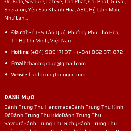
Đô, Kido, Savoure, Lafeve, Thọ Phát, Đại Phát, Girval,
Sheraton, Yến Sào Khánh Hoà, ABC, Hỷ Lâm Môn,
Như Lan,...
Địa chỉ:
Số 155 Tân Quý, Phường Phú Thọ Hòa,
TP Hồ Chí Minh, Việt Nam.
Hotline:
(+84) 909 171 971
-
(+84) 862 871 872
Email:
thaocogroup@gmail.com
banhtrungthungon.com
Website:
DANH MỤC
Bánh Trung Thu Handmade
Bánh Trung Thu Kinh
Đô
Bánh Trung Thu Kido
Bánh Trung Thu
Savouré
Bánh Trung Thu Richy
Bánh Trung Thu