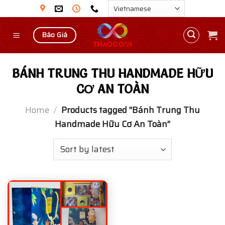
Skip
to
content
Báo Giá
BÁNH TRUNG THU HANDMADE HỮU
CƠ AN TOÀN
Home
/
Products tagged “Bánh Trung Thu
Handmade Hữu Cơ An Toàn”