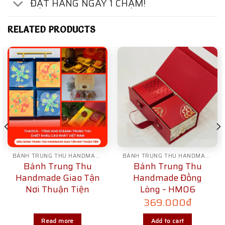
ĐẶT HÀNG NGAY 1 CHẠM!
RELATED PRODUCTS
BÁNH TRUNG THU HANDMADE
BÁNH TRUNG THU HANDMADE
Bánh Trung Thu
Bánh Trung Thu
Handmade Giao Tận
Handmade Đồng
Nơi Thuận Tiện
Lòng – HM06
369.000
₫
Read more
Add to cart