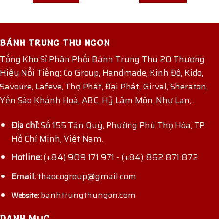
BÁNH TRUNG THU NGON
Tổng Kho Sỉ Phân Phối Bánh Trung Thu 20 Thương
Hiệu Nổi Tiếng: Co Group, Handmade, Kinh Đô, Kido,
Savoure, Lafeve, Thọ Phát, Đại Phát, Girval, Sheraton,
Yến Sào Khánh Hoà, ABC, Hỷ Lâm Môn, Như Lan,...
Địa chỉ:
Số 155 Tân Quý, Phường Phú Thọ Hòa, TP
Hồ Chí Minh, Việt Nam.
Hotline:
(+84) 909 171 971
-
(+84) 862 871 872
Email:
thaocogroup@gmail.com
banhtrungthungon.com
Website:
DANH MỤC