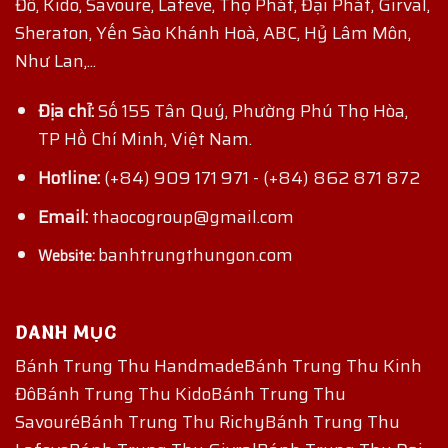
Đô, Kido, Savoure, Lafeve, Thọ Phát, Đại Phát, Girval,
Sheraton, Yến Sào Khánh Hoà, ABC, Hỷ Lâm Môn,
Như Lan,...
Địa chỉ:
Số 155 Tân Quý, Phường Phú Thọ Hòa,
TP Hồ Chí Minh, Việt Nam.
Hotline:
(+84) 909 171 971
-
(+84) 862 871 872
Email:
thaocogroup@gmail.com
banhtrungthungon.com
Website:
DANH MỤC
Bánh Trung Thu Handmade
Bánh Trung Thu Kinh
Đô
Bánh Trung Thu Kido
Bánh Trung Thu
Savouré
Bánh Trung Thu Richy
Bánh Trung Thu