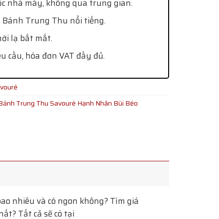
ốc nhà máy, không qua trung gian.
 Bánh Trung Thu nổi tiếng.
i lạ bắt mắt.
êu cầu, hóa đơn VAT đầy đủ.
vouré
Bánh Trung Thu Savouré Hạnh Nhân Bùi Béo
ao nhiêu và có ngon không? Tìm giá
t? Tất cả sẽ có tại