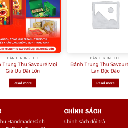
BÁNH TRUNG THU
BÁNH TRUNG THU
 Trung Thu Savouré Mọi
Bánh Trung Thu Savouré
Giá Ưu Đãi Lớn
Lan Độc Đáo
Read more
Read more
C
CHÍNH SÁCH
Thu Handmade
Bánh
Chính sách đổi trả