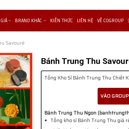
 GIÁ
BRAND KHÁC
KIẾN THỨC
LIÊN HỆ
VỀ COGROUP
hu Savouré
Bánh Trung Thu Savour
Tổng Kho Sỉ Bánh Trung Thu Chiết K
VÀO GROUP
Bánh Trung Thu Ngon (banhtrungth
Tổng kho sỉ Bánh Trung Thu giá rẻ