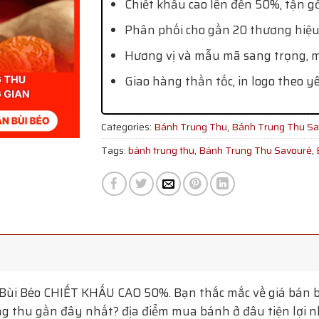
Chiết khấu cao lên đến 50%, tận g
Phân phối cho gần 20 thương hiệu
Hương vị và mẫu mã sang trọng, mớ
Giao hàng thần tốc, in logo theo y
Categories:
Bánh Trung Thu
,
Bánh Trung Thu Sa
Tags:
bánh trung thu
,
Bánh Trung Thu Savouré
,
Bùi Béo
CHIẾT KHẤU CAO 50%. Bạn thắc mắc về giá bán b
g thu gần đây nhất? địa điểm mua bánh ở đâu tiện lợi nhấ