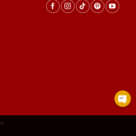
Open
chat
UP