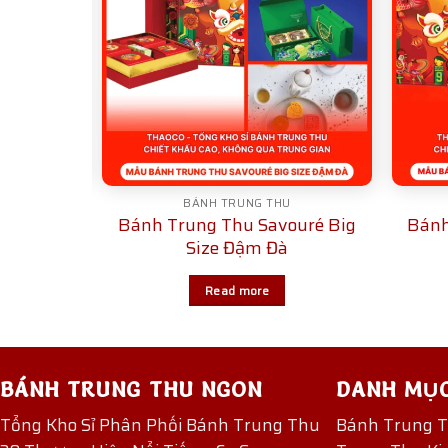
VOURÉ
BÁNH TRUNG THU
vouré –
Bánh Trung Thu Savouré Big
Bánh
nh SA03
Size Đậm Đà
Read more
BÁNH TRUNG THU NGON
DANH MỤ
Tổng Kho Sỉ Phân Phối Bánh Trung Thu
Bánh Trung 