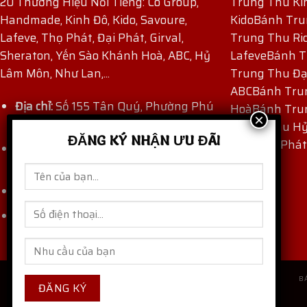
20 Thương Hiệu Nổi Tiếng: Co Group,
Trung Thu Ki
Handmade, Kinh Đô, Kido, Savoure,
Kido
Bánh Tru
Lafeve, Thọ Phát, Đại Phát, Girval,
Trung Thu Ri
Sheraton, Yến Sào Khánh Hoà, ABC, Hỷ
Lafeve
Bánh T
Lâm Môn, Như Lan,...
Trung Thu Đạ
ABC
Bánh Tru
Địa chỉ:
Số 155 Tân Quý, Phường Phú
Hoà
Bánh Tru
Thọ Hòa, TP Hồ Chí Minh, Việt Nam.
Trung Thu H
ĐĂNG KÝ NHẬN ƯU ĐÃI
Thu Thọ Phát
Hotline:
(+84) 909 171 971
-
(+84) 862
871 872
Email:
thaocogroup@gmail.com
banhtrungthungon.com
Website:
B