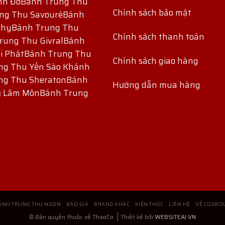
nh Đô
Bánh Trung Thu
Chính sách bảo mật
ng Thu Savouré
Bánh
chy
Bánh Trung Thu
Chính sách thanh toán
rung Thu Givral
Bánh
i Phát
Bánh Trung Thu
Chính sách giao hàng
ng Thu Yến Sào Khánh
ng Thu Sheraton
Bánh
Hướng dẫn mua hàng
ỷ Lâm Môn
Bánh Trung
ÁNH TRUNG THU NGON
BÁO GIÁ
BRAND KHÁC
KIẾN THỨC
LIÊN HỆ
VỀ COGRO
© Bản quyền thuộc về ThaoCo
Thiết kế bởi
WEBSITEAI.VN