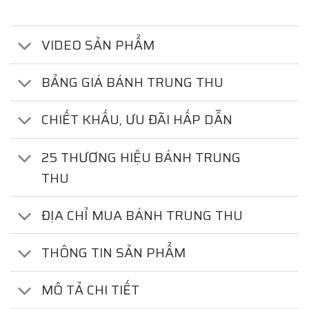
VIDEO SẢN PHẨM
BẢNG GIÁ BÁNH TRUNG THU
CHIẾT KHẤU, ƯU ĐÃI HẤP DẪN
25 THƯƠNG HIỆU BÁNH TRUNG
THU
ĐỊA CHỈ MUA BÁNH TRUNG THU
THÔNG TIN SẢN PHẨM
MÔ TẢ CHI TIẾT