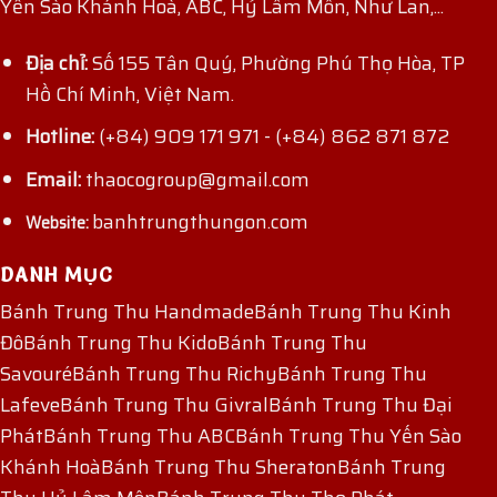
Yến Sào Khánh Hoà, ABC, Hỷ Lâm Môn, Như Lan,...
Địa chỉ:
Số 155 Tân Quý, Phường Phú Thọ Hòa, TP
Hồ Chí Minh, Việt Nam.
Hotline:
(+84) 909 171 971
-
(+84) 862 871 872
Email:
thaocogroup@gmail.com
banhtrungthungon.com
Website:
DANH MỤC
Bánh Trung Thu Handmade
Bánh Trung Thu Kinh
Đô
Bánh Trung Thu Kido
Bánh Trung Thu
Savouré
Bánh Trung Thu Richy
Bánh Trung Thu
Lafeve
Bánh Trung Thu Givral
Bánh Trung Thu Đại
Phát
Bánh Trung Thu ABC
Bánh Trung Thu Yến Sào
Khánh Hoà
Bánh Trung Thu Sheraton
Bánh Trung