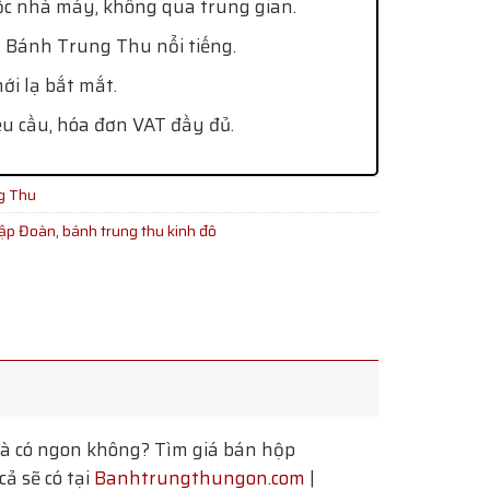
ốc nhà máy, không qua trung gian.
 Bánh Trung Thu nổi tiếng.
i lạ bắt mắt.
êu cầu, hóa đơn VAT đầy đủ.
g Thu
Tập Đoàn
,
bánh trung thu kinh đô
à có ngon không? Tìm giá bán hộp
ả sẽ có tại
Banhtrungthungon.com
|