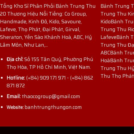
Tổng Kho Sỉ Phân Phối Bánh Trung Thu
Bánh Trung 
20 Thương Hiệu Nổi Tiếng: Co Group,
Trung Thu Ki
Handmade, Kinh Đô, Kido, Savoure,
Kido
Bánh Tru
Lafeve, Thọ Phát, Đại Phát, Girval,
Trung Thu Ri
Sheraton, Yến Sào Khánh Hoà, ABC, Hỷ
Lafeve
Bánh T
Lâm Môn, Như Lan,...
Trung Thu Đạ
ABC
Bánh Tru
Địa chỉ:
Số 155 Tân Quý, Phường Phú
Hoà
Bánh Tru
Thọ Hòa, TP Hồ Chí Minh, Việt Nam.
Trung Thu H
ĐĂNG KÝ NHẬN ƯU ĐÃI
Thu Thọ Phát
Hotline:
(+84) 909 171 971
-
(+84) 862
871 872
Email:
thaocogroup@gmail.com
banhtrungthungon.com
Website: