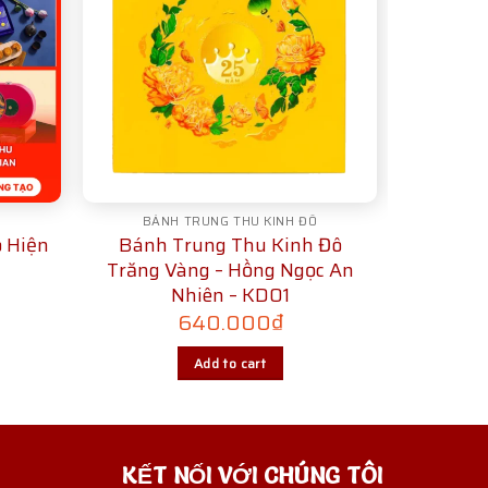
Ô
BÁNH TRUNG THU KINH ĐÔ
 Hiện
Bánh Trung Thu Kinh Đô
Trăng Vàng – Hồng Ngọc An
Nhiên – KD01
640.000
₫
Add to cart
KẾT NỐI VỚI CHÚNG TÔI