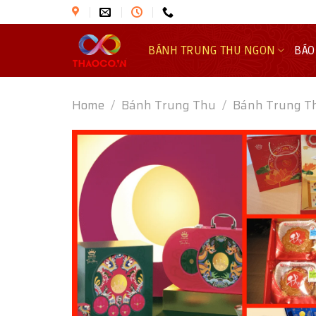
Skip
to
content
BÁNH TRUNG THU NGON
BÁO
Home
/
Bánh Trung Thu
/
Bánh Trung T