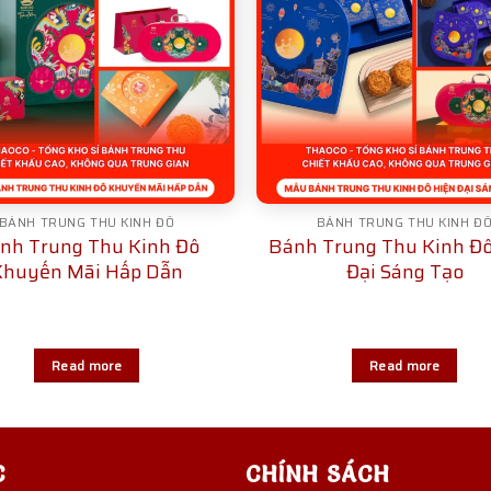
BÁNH TRUNG THU KINH ĐÔ
BÁNH TRUNG THU KINH Đ
nh Trung Thu Kinh Đô
Bánh Trung Thu Kinh Đô
Khuyến Mãi Hấp Dẫn
Đại Sáng Tạo
Read more
Read more
C
CHÍNH SÁCH