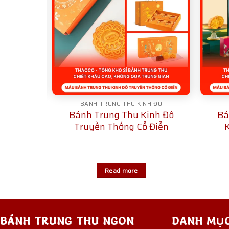
H ĐÔ
BÁNH TRUNG THU KINH ĐÔ
inh Đô
Bánh Trung Thu Kinh Đô
Bá
Ngọc An
Truyền Thống Cổ Điển
Read more
BÁNH TRUNG THU NGON
DANH MỤ