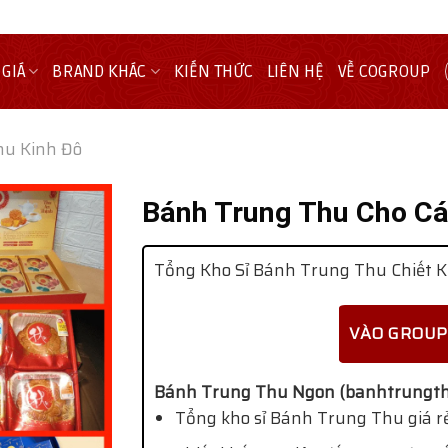
 GIÁ
BRAND KHÁC
KIẾN THỨC
LIÊN HỆ
VỀ COGROUP
hu Kinh Đô
Bánh Trung Thu Cho Cá
Tổng Kho Sỉ Bánh Trung Thu Chiết K
VÀO GROUP
Bánh Trung Thu Ngon (banhtrungth
Tổng kho sỉ Bánh Trung Thu giá rẻ