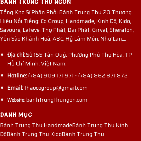
BÁNH TRUNG THU NGON
Tổng Kho Sỉ Phân Phối Bánh Trung Thu 20 Thương
Hiệu Nổi Tiếng: Co Group, Handmade, Kinh Đô, Kido,
Savoure, Lafeve, Thọ Phát, Đại Phát, Girval, Sheraton,
Yến Sào Khánh Hoà, ABC, Hỷ Lâm Môn, Như Lan,...
Địa chỉ:
Số 155 Tân Quý, Phường Phú Thọ Hòa, TP
Hồ Chí Minh, Việt Nam.
Hotline:
(+84) 909 171 971
-
(+84) 862 871 872
Email:
thaocogroup@gmail.com
banhtrungthungon.com
Website:
DANH MỤC
Bánh Trung Thu Handmade
Bánh Trung Thu Kinh
Đô
Bánh Trung Thu Kido
Bánh Trung Thu