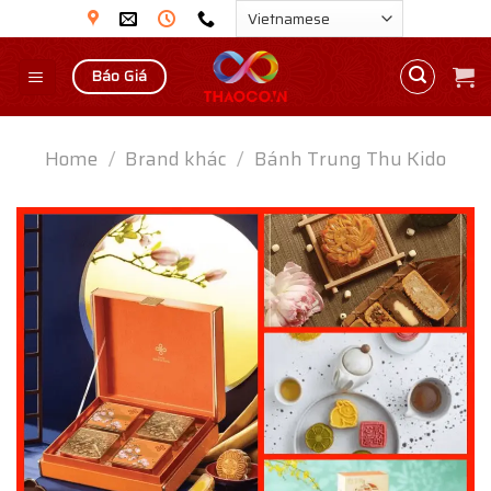
Skip
to
content
Báo Giá
Home
/
Brand khác
/
Bánh Trung Thu Kido