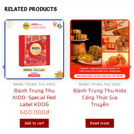
RELATED PRODUCTS
BÁNH TRUNG THU KIDO
BÁNH TRUNG THU KIDO
Bánh Trung Thu
Bánh Trung Thu Kido
KIDO- Special Red
Công Thức Gia
Label KD06
Truyền
600.000
₫
Add to cart
Read more