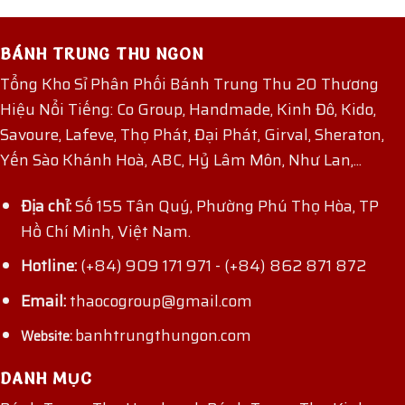
BÁNH TRUNG THU NGON
Tổng Kho Sỉ Phân Phối Bánh Trung Thu 20 Thương
Hiệu Nổi Tiếng: Co Group, Handmade, Kinh Đô, Kido,
Savoure, Lafeve, Thọ Phát, Đại Phát, Girval, Sheraton,
Yến Sào Khánh Hoà, ABC, Hỷ Lâm Môn, Như Lan,...
Địa chỉ:
Số 155 Tân Quý, Phường Phú Thọ Hòa, TP
Hồ Chí Minh, Việt Nam.
Hotline:
(+84) 909 171 971
-
(+84) 862 871 872
Email:
thaocogroup@gmail.com
banhtrungthungon.com
Website:
DANH MỤC