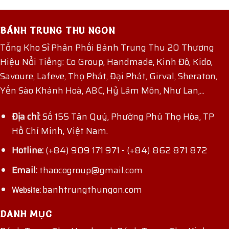
BÁNH TRUNG THU NGON
Tổng Kho Sỉ Phân Phối Bánh Trung Thu 20 Thương
Hiệu Nổi Tiếng: Co Group, Handmade, Kinh Đô, Kido,
Savoure, Lafeve, Thọ Phát, Đại Phát, Girval, Sheraton,
Yến Sào Khánh Hoà, ABC, Hỷ Lâm Môn, Như Lan,...
Địa chỉ:
Số 155 Tân Quý, Phường Phú Thọ Hòa, TP
Hồ Chí Minh, Việt Nam.
Hotline:
(+84) 909 171 971
-
(+84) 862 871 872
Email:
thaocogroup@gmail.com
banhtrungthungon.com
Website:
DANH MỤC