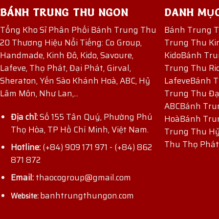
BÁNH TRUNG THU NGON
DANH MỤ
Tổng Kho Sỉ Phân Phối Bánh Trung Thu
Bánh Trung 
20 Thương Hiệu Nổi Tiếng: Co Group,
Trung Thu Ki
Handmade, Kinh Đô, Kido, Savoure,
Kido
Bánh Tru
Lafeve, Thọ Phát, Đại Phát, Girval,
Trung Thu Ri
Sheraton, Yến Sào Khánh Hoà, ABC, Hỷ
Lafeve
Bánh T
Lâm Môn, Như Lan,...
Trung Thu Đạ
ABC
Bánh Tru
Địa chỉ:
Số 155 Tân Quý, Phường Phú
Hoà
Bánh Tru
Thọ Hòa, TP Hồ Chí Minh, Việt Nam.
Trung Thu H
ĐĂNG KÝ NHẬN ƯU ĐÃI
Thu Thọ Phát
Hotline:
(+84) 909 171 971
-
(+84) 862
871 872
Email:
thaocogroup@gmail.com
banhtrungthungon.com
Website: