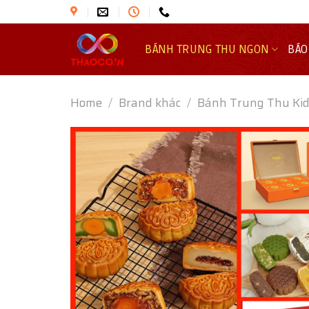
Skip
to
content
BÁNH TRUNG THU NGON
BÁO
Home
/
Brand khác
/
Bánh Trung Thu Ki