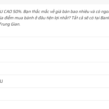
 CAO 50%. Bạn thắc mắc về giá bán bao nhiêu và có ngon
ịa điểm mua bánh ở đâu tiện lợi nhất? Tất cả sẽ có tại B
rung Gian.
HU