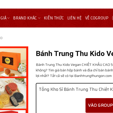
 GIÁ
BRAND KHÁC
KIẾN THỨC
LIÊN HỆ
VỀ COGROUP
do
Bánh Trung Thu Kido V
Bánh Trung Thu Kido Vegan
CHIẾT KHẤU CAO 50%
không? Tìm giá bán hộp bánh và địa chỉ bán bánh
lợi nhất? Tất cả sẽ có tại Banhtrungthungon.com
Tổng Kho Sỉ Bánh Trung Thu Chiết K
VÀO GROUP