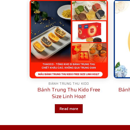
IDO
BÁNH TRUNG THU KIDO
o Hương
Bánh Trung Thu Kido Free
Bánh
ng
Size Linh Hoạt
Read more