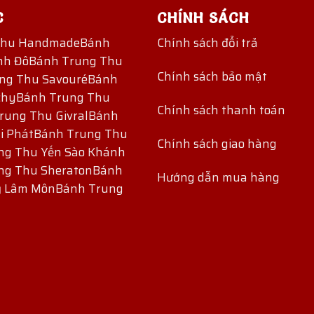
C
CHÍNH SÁCH
Thu Handmade
Bánh
Chính sách đổi trả
nh Đô
Bánh Trung Thu
Chính sách bảo mật
ng Thu Savouré
Bánh
chy
Bánh Trung Thu
Chính sách thanh toán
rung Thu Givral
Bánh
i Phát
Bánh Trung Thu
Chính sách giao hàng
ng Thu Yến Sào Khánh
ng Thu Sheraton
Bánh
Hướng dẫn mua hàng
ỷ Lâm Môn
Bánh Trung