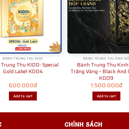
BÁNH TRUNG THU KIDO
BÁNH TRUNG THU KINH Đ
Trung Thu KIDO- Special
Bánh Trung Thu Kinh
Gold Label KD04
Trăng Vàng – Black And 
KD09
600.000
₫
1.500.000
₫
Add to cart
Add to cart
C
CHÍNH SÁCH