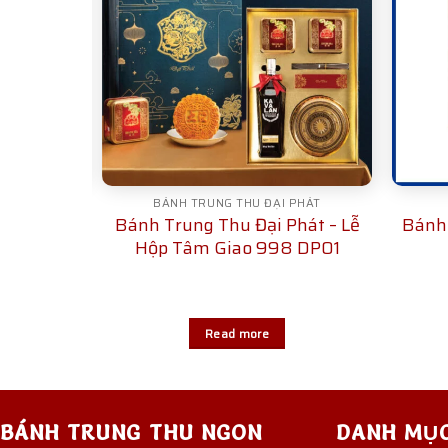
BC
BÁNH TRUNG THU ĐẠI PHÁT
 – Hồng
Bánh Trung Thu Đại Phát – Lễ
Bánh 
Hộp Tâm Giao 998 DP01
Read more
BÁNH TRUNG THU NGON
DANH MỤ