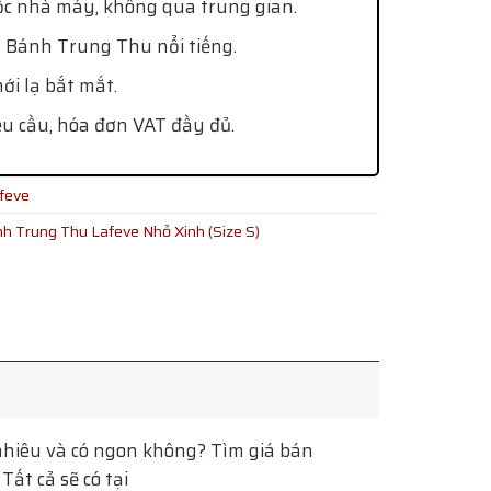
ốc nhà máy, không qua trung gian.
 Bánh Trung Thu nổi tiếng.
i lạ bắt mắt.
êu cầu, hóa đơn VAT đầy đủ.
feve
h Trung Thu Lafeve Nhỏ Xinh (Size S)
hiêu và có ngon không? Tìm giá bán
ất cả sẽ có tại