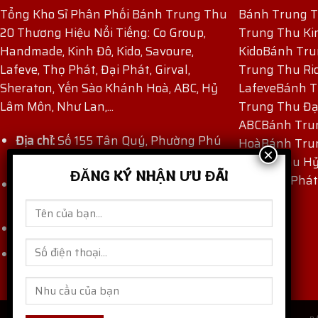
Tổng Kho Sỉ Phân Phối Bánh Trung Thu
Bánh Trung 
20 Thương Hiệu Nổi Tiếng: Co Group,
Trung Thu Ki
Handmade, Kinh Đô, Kido, Savoure,
Kido
Bánh Tru
Lafeve, Thọ Phát, Đại Phát, Girval,
Trung Thu Ri
Sheraton, Yến Sào Khánh Hoà, ABC, Hỷ
Lafeve
Bánh T
Lâm Môn, Như Lan,...
Trung Thu Đạ
ABC
Bánh Tru
Địa chỉ:
Số 155 Tân Quý, Phường Phú
Hoà
Bánh Tru
Thọ Hòa, TP Hồ Chí Minh, Việt Nam.
Trung Thu H
ĐĂNG KÝ NHẬN ƯU ĐÃI
Thu Thọ Phát
Hotline:
(+84) 909 171 971
-
(+84) 862
871 872
Email:
thaocogroup@gmail.com
banhtrungthungon.com
Website: