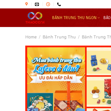
Skip
to
content
BÁNH TRUNG THU NGON
BÁO
Home
/
Bánh Trung Thu
/
Bánh Trung T