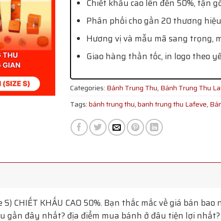
Chiết khấu cao lên đến 50%, tận g
Phân phối cho gần 20 thương hiệu
Hương vị và mẫu mã sang trọng, mớ
Giao hàng thần tốc, in logo theo y
Categories:
Bánh Trung Thu
,
Bánh Trung Thu La
Tags:
bánh trung thu
,
banh trung thu Lafeve
,
Bán
e S)
CHIẾT KHẤU CAO 50%. Bạn thắc mắc về giá bán bao n
 gần đây nhất? địa điểm mua bánh ở đâu tiện lợi nhất? T