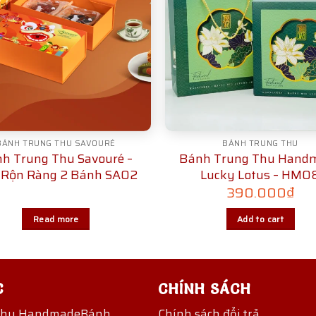
BÁNH TRUNG THU SAVOURÉ
BÁNH TRUNG THU
h Trung Thu Savouré –
Bánh Trung Thu Hand
 Rộn Ràng 2 Bánh SA02
Lucky Lotus – HM0
390.000
₫
Read more
Add to cart
C
CHÍNH SÁCH
Thu Handmade
Bánh
Chính sách đổi trả