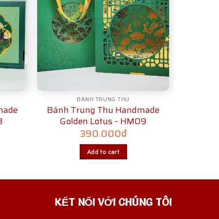
BÁNH TRUNG THU
made
Bánh Trung Thu Handmade
8
Golden Lotus – HM09
390.000
₫
Add to cart
KẾT NỐI VỚI CHÚNG TÔI