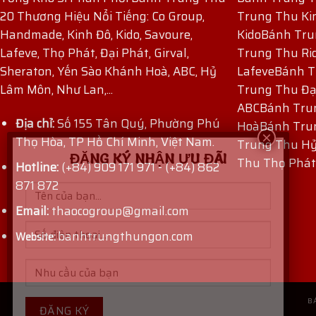
20 Thương Hiệu Nổi Tiếng: Co Group,
Trung Thu Ki
Handmade, Kinh Đô, Kido, Savoure,
Kido
Bánh Tru
Lafeve, Thọ Phát, Đại Phát, Girval,
Trung Thu Ri
Sheraton, Yến Sào Khánh Hoà, ABC, Hỷ
Lafeve
Bánh T
Lâm Môn, Như Lan,...
Trung Thu Đạ
ABC
Bánh Tru
Địa chỉ:
Số 155 Tân Quý, Phường Phú
Hoà
Bánh Tru
Thọ Hòa, TP Hồ Chí Minh, Việt Nam.
Trung Thu H
ĐĂNG KÝ NHẬN ƯU ĐÃI
Thu Thọ Phát
Hotline:
(+84) 909 171 971
-
(+84) 862
871 872
Email:
thaocogroup@gmail.com
banhtrungthungon.com
Website:
B