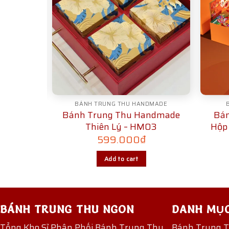
BC
BÁNH TRUNG THU HANDMADE
C – Hoa
Bánh Trung Thu Handmade
Bán
Thiên Lý – HM03
Hộp
599.000
₫
Add to cart
BÁNH TRUNG THU NGON
DANH MỤ
Tổng Kho Sỉ Phân Phối Bánh Trung Thu
Bánh Trung 