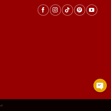
Open
chat
UP