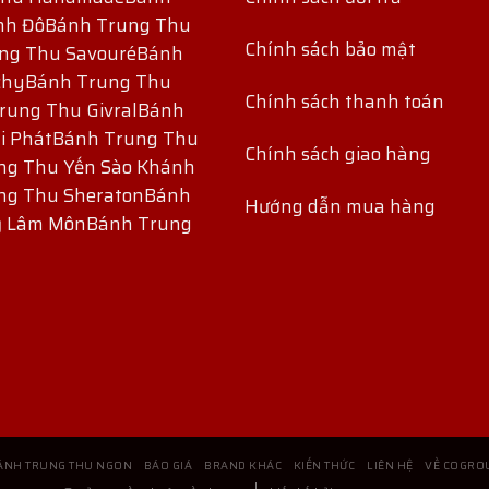
nh Đô
Bánh Trung Thu
Chính sách bảo mật
ng Thu Savouré
Bánh
chy
Bánh Trung Thu
Chính sách thanh toán
rung Thu Givral
Bánh
i Phát
Bánh Trung Thu
Chính sách giao hàng
ng Thu Yến Sào Khánh
ng Thu Sheraton
Bánh
Hướng dẫn mua hàng
ỷ Lâm Môn
Bánh Trung
ÁNH TRUNG THU NGON
BÁO GIÁ
BRAND KHÁC
KIẾN THỨC
LIÊN HỆ
VỀ COGRO