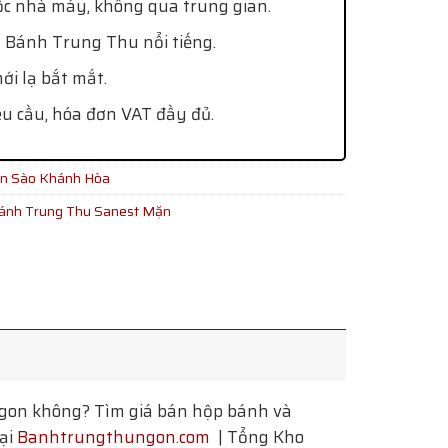
ốc nhà máy, không qua trung gian.
 Bánh Trung Thu nổi tiếng.
i lạ bắt mắt.
êu cầu, hóa đơn VAT đầy đủ.
ến Sào Khánh Hòa
ánh Trung Thu Sanest Mặn
ngon không? Tìm giá bán hộp bánh và
tại
Banhtrungthungon.com
| Tổng Kho