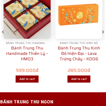
BÁNH TRUNG THU HANDMADE
BÁNH TRUNG THU KINH ĐÔ
Bánh Trung Thu
Bánh Trung Thu Kinh
Handmade Thiên Lý –
Đô Hiện Đại – Lava
HM03
Trứng Chảy – KD06
599.000
₫
285.000
₫
Add to cart
Add to cart
BÁNH TRUNG THU NGON