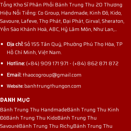
Tổng Kho Sỉ Phân Phối Bánh Trung Thu 20 Thương
Hiệu Nổi Tiếng: Co Group, Handmade, Kinh Đô, Kido,
Savoure, Lafeve, Thọ Phát, Đại Phát, Girval, Sheraton,
Yến Sào Khánh Hoà, ABC, Hỷ Lâm Môn, Như Lan,...
Địa chỉ:
Số 155 Tân Quý, Phường Phú Thọ Hòa, TP
Hồ Chí Minh, Việt Nam.
Hotline:
(+84) 909 171 971
-
(+84) 862 871 872
Email:
thaocogroup@gmail.com
banhtrungthungon.com
Website:
DANH MỤC
Bánh Trung Thu Handmade
Bánh Trung Thu Kinh
Đô
Bánh Trung Thu Kido
Bánh Trung Thu
Savouré
Bánh Trung Thu Richy
Bánh Trung Thu