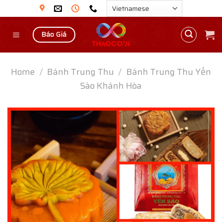
Skip
to
content
Báo Giá
Home
/
Bánh Trung Thu
/
Bánh Trung Thu Yến
Sào Khánh Hòa