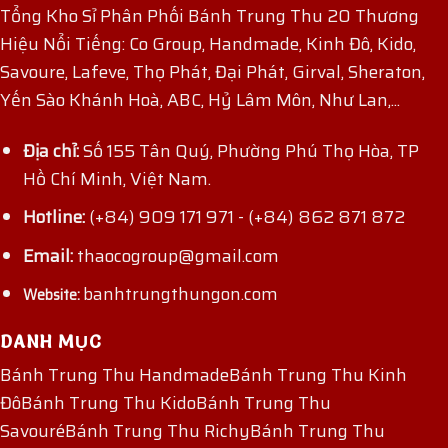
Tổng Kho Sỉ Phân Phối Bánh Trung Thu 20 Thương
Hiệu Nổi Tiếng: Co Group, Handmade, Kinh Đô, Kido,
Savoure, Lafeve, Thọ Phát, Đại Phát, Girval, Sheraton,
Yến Sào Khánh Hoà, ABC, Hỷ Lâm Môn, Như Lan,...
Địa chỉ:
Số 155 Tân Quý, Phường Phú Thọ Hòa, TP
Hồ Chí Minh, Việt Nam.
Hotline:
(+84) 909 171 971
-
(+84) 862 871 872
Email:
thaocogroup@gmail.com
banhtrungthungon.com
Website:
DANH MỤC
Bánh Trung Thu Handmade
Bánh Trung Thu Kinh
Đô
Bánh Trung Thu Kido
Bánh Trung Thu
Savouré
Bánh Trung Thu Richy
Bánh Trung Thu