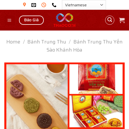
Skip
to
content
Báo Giá
Home
/
Bánh Trung Thu
/
Bánh Trung Thu Yến
Sào Khánh Hòa