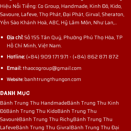
Hiệu Nổi Tiếng: Co Group, Handmade, Kinh Đô, Kido,
Savoure, Lafeve, Thọ Phát, Đại Phát, Girval, Sheraton,
Yến Sào Khánh Hoà, ABC, Hỷ Lâm Môn, Như Lan,...
Địa chỉ:
Số 155 Tân Quý, Phường Phú Thọ Hòa, TP
Hồ Chí Minh, Việt Nam.
Hotline:
(+84) 909 171 971
-
(+84) 862 871 872
Email:
thaocogroup@gmail.com
banhtrungthungon.com
Website:
DANH MỤC
Bánh Trung Thu Handmade
Bánh Trung Thu Kinh
Đô
Bánh Trung Thu Kido
Bánh Trung Thu
Savouré
Bánh Trung Thu Richy
Bánh Trung Thu
Lafeve
Bánh Trung Thu Givral
Bánh Trung Thu Đại