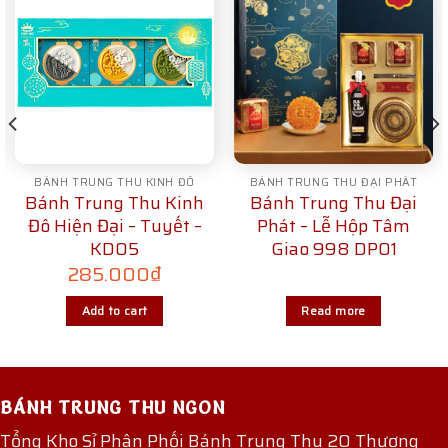
BÁNH TRUNG THU KINH ĐÔ
BÁNH TRUNG THU ĐẠI PHÁT
Bánh Trung Thu Kinh
Bánh Trung Thu Đại
Đô Hiện Đại – Tuyết –
Phát – Lễ Hộp Tâm
KD05
Giao 998 DP01
285.000
₫
Add to cart
Read more
BÁNH TRUNG THU NGON
Tổng Kho Sỉ Phân Phối Bánh Trung Thu 20 Thương