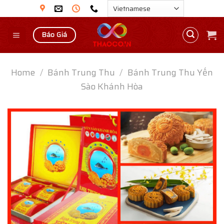
Skip
to
content
Báo Giá
Home
/
Bánh Trung Thu
/
Bánh Trung Thu Yến
Sào Khánh Hòa