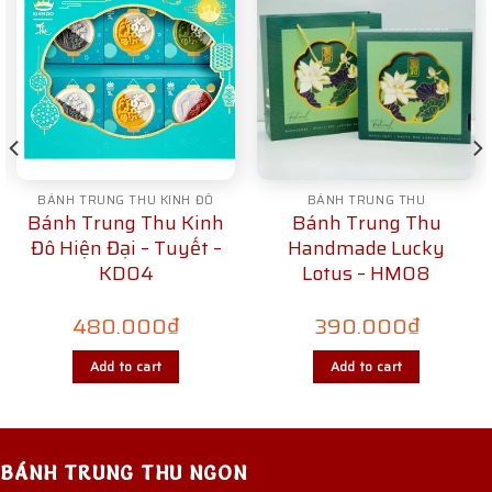
BÁNH TRUNG THU KINH ĐÔ
BÁNH TRUNG THU
Bánh Trung Thu Kinh
Bánh Trung Thu
Đô Hiện Đại – Tuyết –
Handmade Lucky
KD04
Lotus – HM08
480.000
₫
390.000
₫
Add to cart
Add to cart
BÁNH TRUNG THU NGON