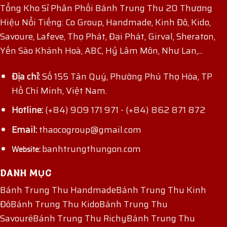
Tổng Kho Sỉ Phân Phối Bánh Trung Thu 20 Thương
Hiệu Nổi Tiếng: Co Group, Handmade, Kinh Đô, Kido,
Savoure, Lafeve, Thọ Phát, Đại Phát, Girval, Sheraton,
Yến Sào Khánh Hoà, ABC, Hỷ Lâm Môn, Như Lan,...
Địa chỉ:
Số 155 Tân Quý, Phường Phú Thọ Hòa, TP
Hồ Chí Minh, Việt Nam.
Hotline:
(+84) 909 171 971
-
(+84) 862 871 872
Email:
thaocogroup@gmail.com
banhtrungthungon.com
Website:
DANH MỤC
Bánh Trung Thu Handmade
Bánh Trung Thu Kinh
Đô
Bánh Trung Thu Kido
Bánh Trung Thu
Savouré
Bánh Trung Thu Richy
Bánh Trung Thu