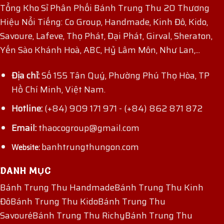
Tổng Kho Sỉ Phân Phối Bánh Trung Thu 20 Thương
Hiệu Nổi Tiếng: Co Group, Handmade, Kinh Đô, Kido,
Savoure, Lafeve, Thọ Phát, Đại Phát, Girval, Sheraton,
Yến Sào Khánh Hoà, ABC, Hỷ Lâm Môn, Như Lan,...
Địa chỉ:
Số 155 Tân Quý, Phường Phú Thọ Hòa, TP
Hồ Chí Minh, Việt Nam.
Hotline:
(+84) 909 171 971
-
(+84) 862 871 872
Email:
thaocogroup@gmail.com
banhtrungthungon.com
Website:
DANH MỤC
Bánh Trung Thu Handmade
Bánh Trung Thu Kinh
Đô
Bánh Trung Thu Kido
Bánh Trung Thu
Savouré
Bánh Trung Thu Richy
Bánh Trung Thu