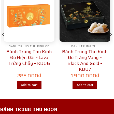
BÁNH TRUNG THU KINH ĐÔ
BÁNH TRUNG THU
Bánh Trung Thu Kinh
Bánh Trung Thu Kinh
Đô Hiện Đại – Lava
Đô Trăng Vàng –
Trứng Chảy – KD06
Black And Gold –
KD07
285.000
₫
1.900.000
₫
Add to cart
Add to cart
BÁNH TRUNG THU NGON