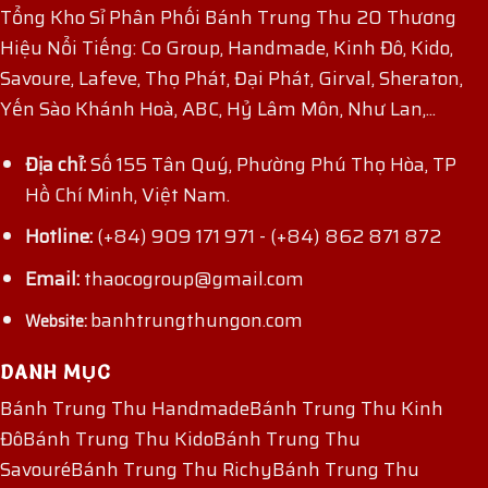
Tổng Kho Sỉ Phân Phối Bánh Trung Thu 20 Thương
Hiệu Nổi Tiếng: Co Group, Handmade, Kinh Đô, Kido,
Savoure, Lafeve, Thọ Phát, Đại Phát, Girval, Sheraton,
Yến Sào Khánh Hoà, ABC, Hỷ Lâm Môn, Như Lan,...
Địa chỉ:
Số 155 Tân Quý, Phường Phú Thọ Hòa, TP
Hồ Chí Minh, Việt Nam.
Hotline:
(+84) 909 171 971
-
(+84) 862 871 872
Email:
thaocogroup@gmail.com
banhtrungthungon.com
Website:
DANH MỤC
Bánh Trung Thu Handmade
Bánh Trung Thu Kinh
Đô
Bánh Trung Thu Kido
Bánh Trung Thu
Savouré
Bánh Trung Thu Richy
Bánh Trung Thu