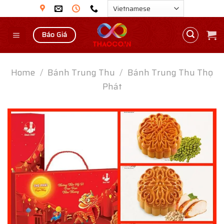
Skip
to
content
Báo Giá
Home
/
Bánh Trung Thu
/
Bánh Trung Thu Thọ
Phát