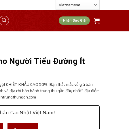
Nhận Báo Giá
ho Người Tiểu Đường Ít
Ngọt
CHIẾT KHẤU CAO 50%. Bạn thắc mắc về giá bán
h và địa chỉ bán bánh trung thu gần đây nhất? địa điểm
Banhtrungthungon.com
hấu Cao Nhất Việt Nam!