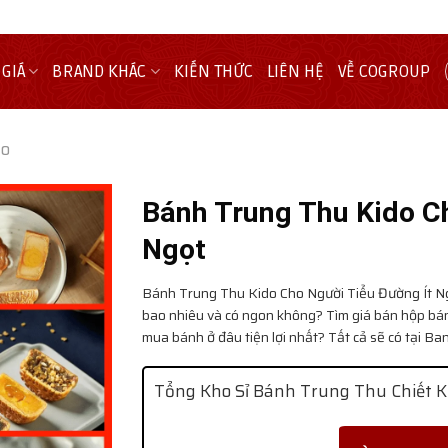
 GIÁ
BRAND KHÁC
KIẾN THỨC
LIÊN HỆ
VỀ COGROUP
do
Bánh Trung Thu Kido C
Ngọt
Bánh Trung Thu Kido Cho Người Tiểu Đường Ít 
bao nhiêu và có ngon không? Tìm giá bán hộp bán
mua bánh ở đâu tiện lợi nhất? Tất cả sẽ có tại 
Tổng Kho Sỉ Bánh Trung Thu Chiết K