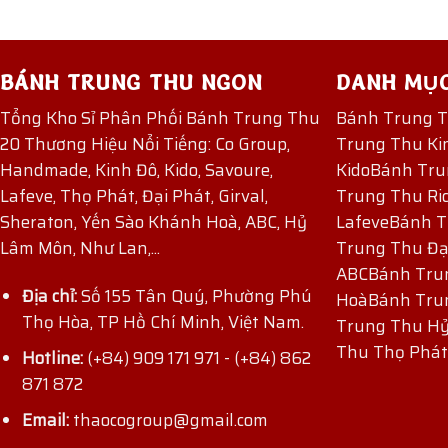
BÁNH TRUNG THU NGON
DANH MỤ
Tổng Kho Sỉ Phân Phối Bánh Trung Thu
Bánh Trung 
20 Thương Hiệu Nổi Tiếng: Co Group,
Trung Thu Ki
Handmade, Kinh Đô, Kido, Savoure,
Kido
Bánh Tru
Lafeve, Thọ Phát, Đại Phát, Girval,
Trung Thu Ri
Sheraton, Yến Sào Khánh Hoà, ABC, Hỷ
Lafeve
Bánh T
Lâm Môn, Như Lan,...
Trung Thu Đạ
ABC
Bánh Tru
Địa chỉ:
Số 155 Tân Quý, Phường Phú
Hoà
Bánh Tru
Thọ Hòa, TP Hồ Chí Minh, Việt Nam.
Trung Thu H
ĐĂNG KÝ NHẬN ƯU ĐÃI
Thu Thọ Phát
Hotline:
(+84) 909 171 971
-
(+84) 862
871 872
Email:
thaocogroup@gmail.com