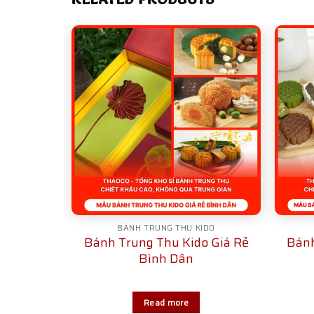
IDO
BÁNH TRUNG THU KIDO
o Hạn Sử
Bánh Trung Thu Kido Giá Rẻ
Bánh
ng
Bình Dân
Read more