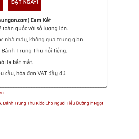
ĐẶT NGAY!
ungon.com) Cam Kết
 toàn quốc với số lượng lớn.
ốc nhà máy, không qua trung gian.
 Bánh Trung Thu nổi tiếng.
i lạ bắt mắt.
êu cầu, hóa đơn VAT đầy đủ.
hu
o
,
Bánh Trung Thu Kido Cho Người Tiểu Đường Ít Ngọt