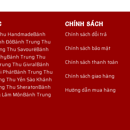
C
CHÍNH SÁCH
Thu Handmade
Bánh
Chính sách đổi trả
nh Đô
Bánh Trung Thu
Chính sách bảo mật
ng Thu Savouré
Bánh
chy
Bánh Trung Thu
Chính sách thanh toán
rung Thu Givral
Bánh
i Phát
Bánh Trung Thu
Chính sách giao hàng
ng Thu Yến Sào Khánh
ng Thu Sheraton
Bánh
Hướng dẫn mua hàng
ỷ Lâm Môn
Bánh Trung