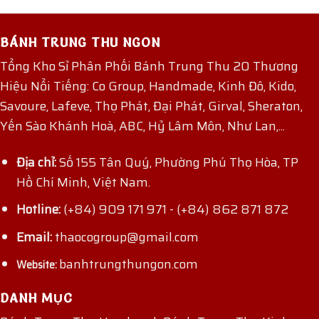
BÁNH TRUNG THU NGON
Tổng Kho Sỉ Phân Phối Bánh Trung Thu 20 Thương
Hiệu Nổi Tiếng: Co Group, Handmade, Kinh Đô, Kido,
Savoure, Lafeve, Thọ Phát, Đại Phát, Girval, Sheraton,
Yến Sào Khánh Hoà, ABC, Hỷ Lâm Môn, Như Lan,...
Địa chỉ:
Số 155 Tân Quý, Phường Phú Thọ Hòa, TP
Hồ Chí Minh, Việt Nam.
Hotline:
(+84) 909 171 971
-
(+84) 862 871 872
Email:
thaocogroup@gmail.com
banhtrungthungon.com
Website:
DANH MỤC